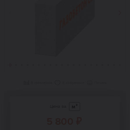
Назад
Впер
В сравнение
В избранное
Печать
м³
Цена за
5 800 ₽