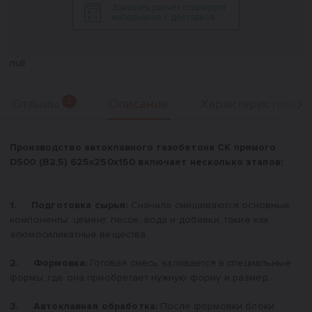
Заказать расчет стоимости
материалов с доставкой
null
Описание
Отзывы
2
Характеристики
Вперед
Описание
Производство автоклавного газобетона СК прямого
D500 (B2,5) 625x250x150 включает несколько этапов:
1. Подготовка сырья:
Сначала смешиваются основные
компоненты: цемент, песок, вода и добавки, такие как
алюмосиликатные вещества.
2. Формовка:
Готовая смесь заливается в специальные
формы, где она приобретает нужную форму и размер.
3. Автоклавная обработка:
После формовки блоки