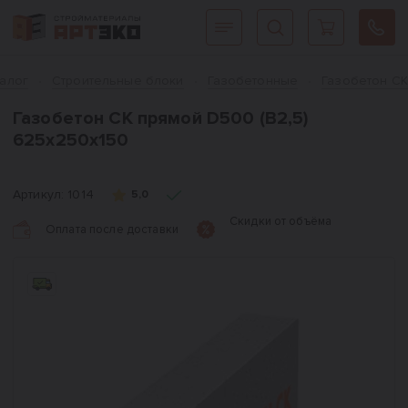
Интернет-магазин строительных материалов «АРТЭКО»
Главная
талог
Cтроительные блоки
Газобетонные
Газобетон СК
Газобетон СК прямой D500 (B2,5)
625x250x150
Артикул:
1014
5,0
Скидки от объёма
Оплата после доставки