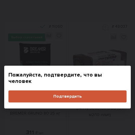
#
11060
#
48037
Выбор строителей
Назад
Вперед
Пожалуйста, подтвердите, что вы
человек
Подтвердить
Клей для газобетона и
Утеплитель Ursa Terra PRO
силикатных блоков
34 PN 50х610х1000 (6,1
BREMER GRUND 80 25 кг
м2/10 плит)
311
₽/шт.