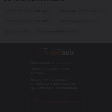
Газобетонные блоки D600
Газобетонные блоки D500
Газобетонные блоки D400
Газобетонные U блоки
Газобетон СК
Газобетонные блоки ЛСР
Интернет-магазин строительных материал
Доставка в день заказа
Оплата на месте после
доставки
Только качественные
материалы и продукция от
проверенных поставщиков
Скачать прайс-лист