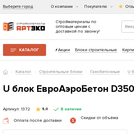
Выберите город
О компании
Покупателю
Отз
Стройматериалы по
оптовым ценам с
доставкой по звонку!
Интернет-магазин строительных материалов «АРТЭКО»
КАТАЛОГ
Акции
Блоки строительные
Кирп
Главная
Каталог
Cтроительные блоки
Газобетонные
U 
U блок ЕвроАэроБетон D35
Артикул:
1372
В наличии
5,0
Скидки от объёма
Оплата после доставки