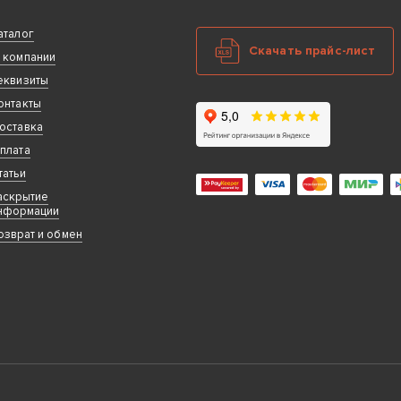
аталог
Скачать прайс-лист
 компании
еквизиты
онтакты
оставка
плата
татьи
аскрытие
нформации
озврат и обмен