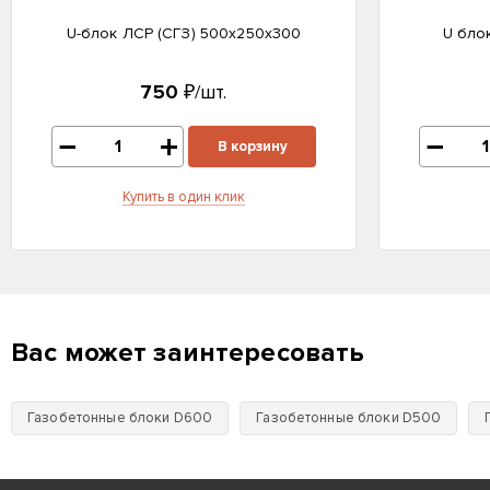
U-блок ЛСР (CГЗ) 500х250х300
U бло
750
₽/шт.
В корзину
Купить в один клик
Вас может заинтересовать
Газобетонные блоки D600
Газобетонные блоки D500