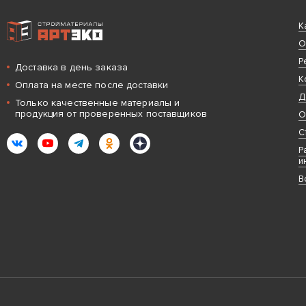
Интернет-магазин строительных материалов «АРТЭКО»
К
О
Р
Доставка в день заказа
К
Оплата на месте после доставки
Д
Только качественные материалы и
продукция от проверенных поставщиков
О
С
ВКонтакте
YouTube
Telegram
Одноклассники
Яндекс.Дзен
Р
и
В