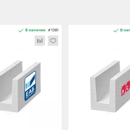
В наличии
#
1381
В на