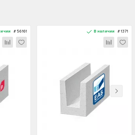
личии
#
56161
В наличии
#
1371
Вперед