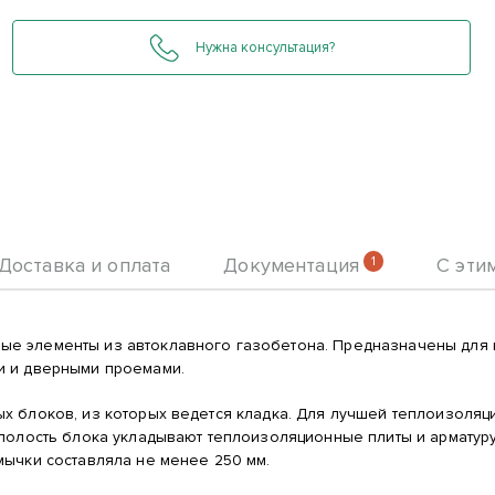
Нужна консультация?
Доставка и оплата
Документация
1
С эти
е элементы из автоклавного газобетона. Предназначены для и
и и дверными проемами.
х блоков, из которых ведется кладка. Для лучшей теплоизоля
 полость блока укладывают теплоизоляционные плиты и арматур
мычки составляла не менее 250 мм.