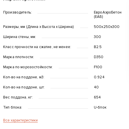
Производитель:
ЕвроАэроБетон
(ЕАБ)
Размеры, мм (Длина x Высота x Ширина):
500х250х300
Ширина стены, мм:
300
Класс прочности на сжатие, не менее:
B2.5
Марка плотности:
D350
Марка по морозостойкости:
F100
Кол-во на поддоне, м3:
0.924
Кол-во на поддоне, шт:
40
Вес поддона, кг:
654
Тип блока:
U-блок
Все характеристики