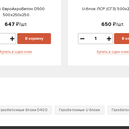
к ЕвроАэроБетон D500
U-блок ЛСР (CГЗ) 500х
500х250х250
647
₽/шт.
650
₽/шт.
В корзину
В к
Купить в один клик
Купить в один клик
Газобетонные блоки D400
Газобетонные U блоки
Газобето