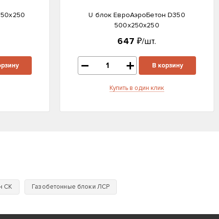
250х250
U блок ЕвроАэроБетон D350
500х250х250
647
₽/шт.
орзину
В корзину
Купить в один клик
н СК
Газобетонные блоки ЛСР