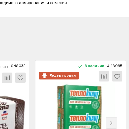
ходимого армирования и сечения.
#
48038
В наличии
#
48085
аказ
Лидер продаж
Вперед