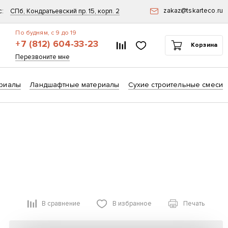
zakaz@tskarteco.ru
с:
СПб, Кондратьевский пр. 15, корп. 2
По будням, с 9 до 19
+7 (812) 604-33-23
Список сравнения
Избранное
Корзина
ск
Перезвоните мне
риалы
Ландшафтные материалы
Сухие строительные смеси
В сравнение
В избранное
Печать