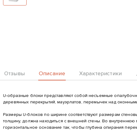
Описание
Отзывы
Характеристики
Описание
U‑образные блоки представляют собой несъемные опалубочны
деревянных перекрытий, мауэрлатов, перемычек над оконным
Размеры U‑блоков по ширине соответствуют размерам стеновы
толщину, должна находиться с внешней стены. Во внутреннюю
горизонтальное основание так, чтобы глубина опирания пере