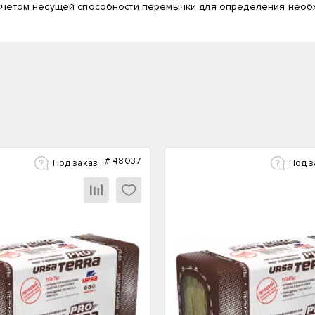
асчетом несущей способности перемычки для определения необ
#
48037
Под заказ
Под з