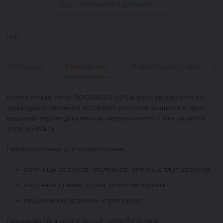
материалов с доставкой
null
Описание
Отзывы
Характеристики
Вперед
Описание
Композитная сетка ROCKMESH 1,2*1 м изготавливается из
арматурных стержней ROCKBAR, располагающихся в двух
взаимно перпендикулярных направлениях с фиксацией в
узле контакта.
Предназначена для армирования:
бетонных заборов, столбиков, опорных плит заборов;
бетонных стяжек полов, отмостки здания;
пешеходных дорожек и тротуаров.
Преимущества композитной сетки Rockmesh: