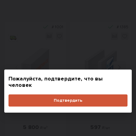
#
1001
#
1385
Назад
Вперед
Пожалуйста, подтвердите, что вы
человек
Подтвердить
Газобетон СК прямой
U блок ЕвроАэроБетон
D400 (B2,5) 625x250x100
D600 500х250х200
5 800
597
₽/м³
₽/шт.