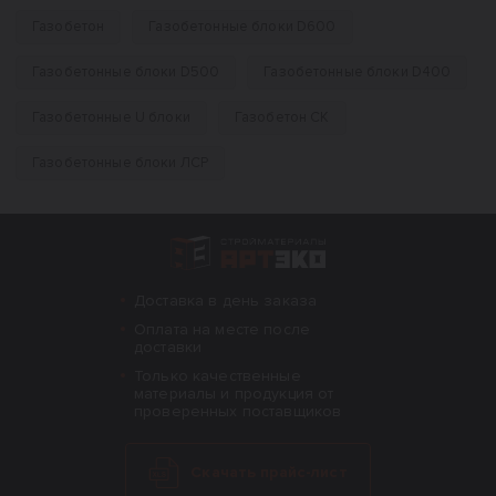
Газобетон
Газобетонные блоки D600
Газобетонные блоки D500
Газобетонные блоки D400
Газобетонные U блоки
Газобетон СК
Газобетонные блоки ЛСР
Интернет-магазин строительных материал
Доставка в день заказа
Оплата на месте после
доставки
Только качественные
материалы и продукция от
проверенных поставщиков
Скачать прайс-лист