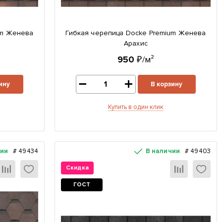
um Женева
Гибкая черепица Docke Premium Женева
Арахис
950
₽/м²
ину
В корзину
Купить в один клик
чии
#
49434
В наличии
#
49403
Скидка
ГОСТ