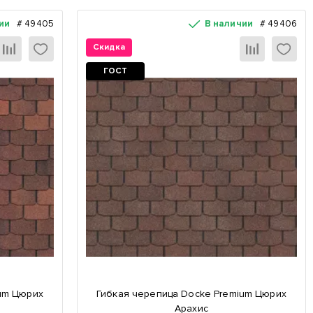
ии
#
49405
В наличии
#
49406
Скидка
ГОСТ
um Цюрих
Гибкая черепица Docke Premium Цюрих
Арахис