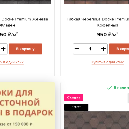
а Docke Premium Женева
Гибкая черепица Docke Premi
Фладен
Кофейный
950
₽/м²
950
₽/м²
В корзину
В корз
ть в один клик
Купить в один клик
В нали
Скидка
ГОСТ