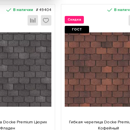
В наличии
#
49404
В налич
Скидка
ГОСТ
а Docke Premium Цюрих
Гибкая черепица Docke Premi
Фладен
Кофейный