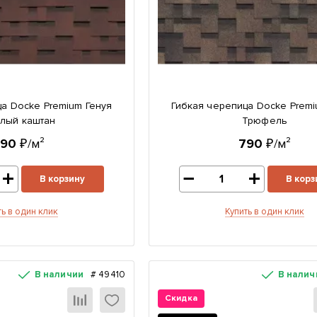
а Docke Premium Генуя
Гибкая черепица Docke Premi
лый каштан
Трюфель
790
₽/м²
790
₽/м²
В корзину
В корз
ть в один клик
Купить в один клик
В наличии
#
49410
В налич
Скидка