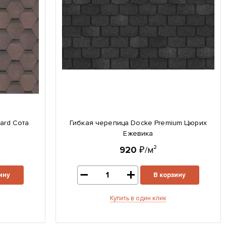
ard Сота
Гибкая черепица Docke Premium Цюрих
Ежевика
920
₽/м²
ину
В корзину
Купить в один клик