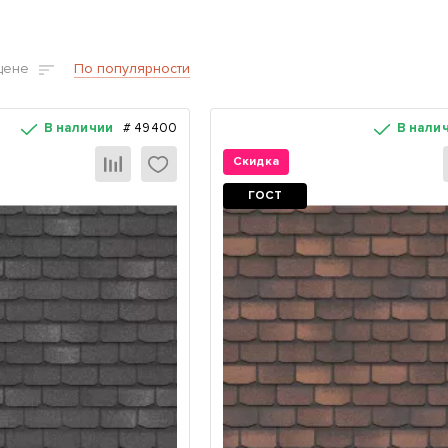
цене
По популярности
В наличии
#
49400
В нали
Скидка
ГОСТ