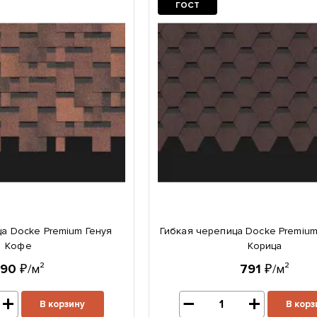
ГОСТ
а Docke Premium Генуя
Гибкая черепица Docke Premi
Кофе
Корица
790
₽/м²
791
₽/м²
В корзину
В корз