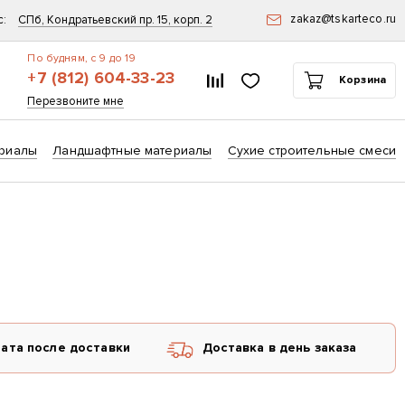
zakaz@tskarteco.ru
с:
СПб, Кондратьевский пр. 15, корп. 2
По будням, с 9 до 19
+7 (812) 604-33-23
Список сравнения
Избранное
Корзина
ск
Перезвоните мне
риалы
Ландшафтные материалы
Сухие строительные смеси
ата после доставки
Доставка в день заказа