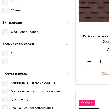
60 лет
65 лет
Тип изделия
Фальцевая кровля
Гибкая черепиц
Зре
Количество слоев
2
1
Купи
Форма нарезки
Асимметричный прямоугольник
Гексагональная, трехлепестковая
Драконий зуб
Скидка
Дранка, четырехлепестковая