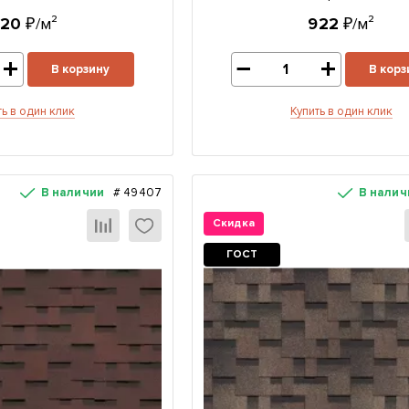
920
₽/м²
922
₽/м²
В корзину
В корз
ть в один клик
Купить в один клик
В наличии
#
49407
В налич
Скидка
ГОСТ