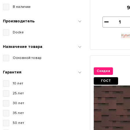
В наличии
Производитель
Docke
Купи
Назначение товара
Основной товар
Скидка
Гарантия
ГОСТ
10 лет
25 лет
30 лет
35 лет
50 лет