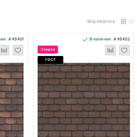
Вид каталога
Карто
Сп
чии
#
49401
В наличии
#
49402
Скидка
ГОСТ