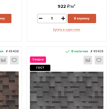
922
₽/м²
ину
В корзину
Купить в один клик
ии
#
49408
В наличии
#
49409
Скидка
ГОСТ