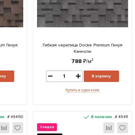
um Генуя
Гибкая черепица Docke Premium Генуя
Канноли
788
₽/м²
ину
В корзину
Купить в один клик
ии
#
494110
В наличии
#
49411
Скидка