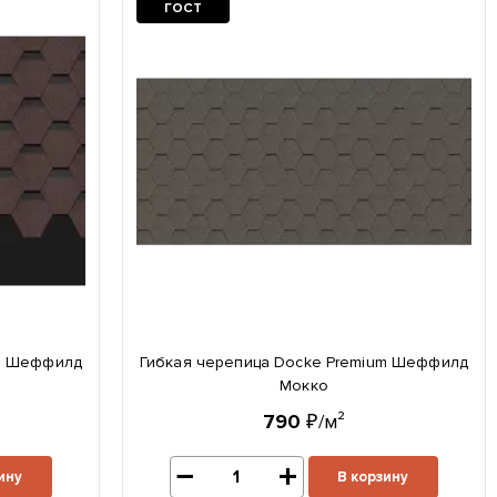
ГОСТ
um Шеффилд
Гибкая черепица Docke Premium Шеффилд
Мокко
790
₽/м²
ину
В корзину