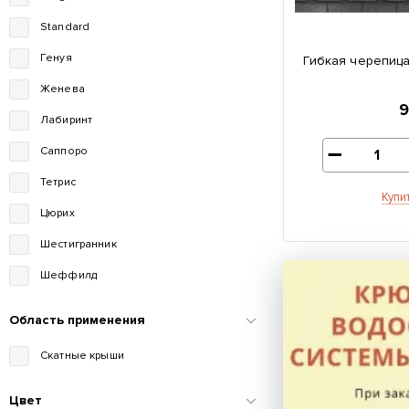
Standard
Генуя
Гибкая черепиц
Женева
Лабиринт
Саппоро
Тетрис
Купи
Цюрих
Шестигранник
Шеффилд
Область применения
Скатные крыши
Цвет