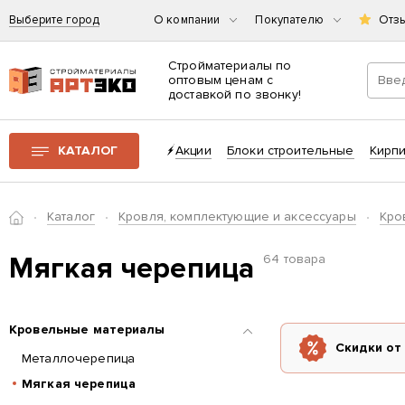
Выберите город
О компании
Покупателю
Отз
Стройматериалы по
оптовым ценам с
доставкой по звонку!
Интернет-магазин строительных материалов «АРТЭКО»
КАТАЛОГ
Акции
Блоки строительные
Кирп
Главная
Каталог
Кровля, комплектующие и аксессуары
Кро
Мягкая черепица
64 товара
Кровельные материалы
Скидки от
Металлочерепица
Мягкая черепица