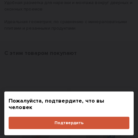
Удобная разметка для нарезки и монтажа вокруг дверных и
оконных проемов
Идеальная геометрия, по сравнению с минераловатными
плитами и резанными продуктами
С этим товаром покупают
#
1001
#
1385
Пожалуйста, подтвердите, что вы
человек
Подтвердить
Назад
Вперед