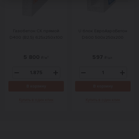
Газобетон СК прямой
U блок ЕвроАэроБетон
D400 (B2,5) 625x250x100
D600 500х250х200
5 800
597
₽/м³
₽/шт.
В корзину
В корзину
Купить в один клик
Купить в один клик