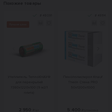
Похожие товары
#
48091
#
48114
Лучшая цена
Назад
Вперед
Утеплитель ТеплоКНАУФ
Пенополистирол Knauf
для перекрытий
Therm Стена PRO
7380x1220x100 (9 м2/1
50х1200х1000
плита)
2 950
5 400
₽/шт.
₽/упаковка