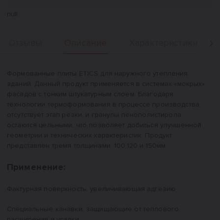
null
Описание
Отзывы
Характеристики
Вперед
Описание
Формованные плиты ETICS для наружного утепления
зданий. Данный продукт применяется в системах «мокрых»
фасадов с тонким штукатурным слоем. Благодаря
технологии термоформования в процессе производства
отсутствует этап резки, и гранулы пенополистирола
остаются цельными, что позволяет добиться улучшенной
геометрии и технических характеристик. Продукт
представлен тремя толщинами: 100,120 и 150мм.
Применение:
Фактурная поверхность, увеличивающая адгезию
Специальные канавки, защищающие от теплового
расширения и усадки