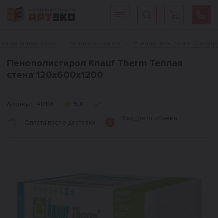
Интернет-магазин строительных материалов «АРТЭКО»
Главная
нные материалы
Теплоизоляция
Утеплитель Knauf (Кнауф
Пенополистирол Knauf Therm Теплая
стена 120х600х1200
Артикул:
48116
5,0
Скидки от объёма
Оплата после доставки