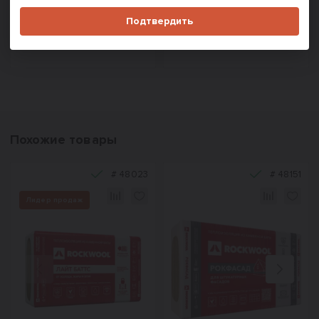
В корзину
В корзину
Подтвердить
Купить в один клик
Купить в один клик
Похожие товары
#
48023
#
48151
Лидер продаж
Назад
Вперед