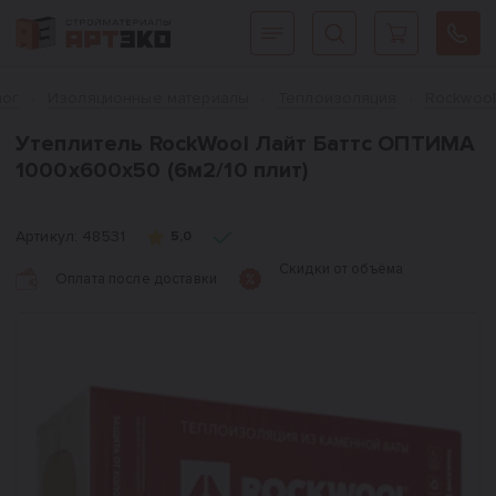
Интернет-магазин строительных материалов «АРТЭКО»
Главная
лог
Изоляционные материалы
Теплоизоляция
Rockwoo
Утеплитель RockWool Лайт Баттс ОПТИМА
1000х600х50 (6м2/10 плит)
Артикул:
48531
5,0
Скидки от объёма
Оплата после доставки