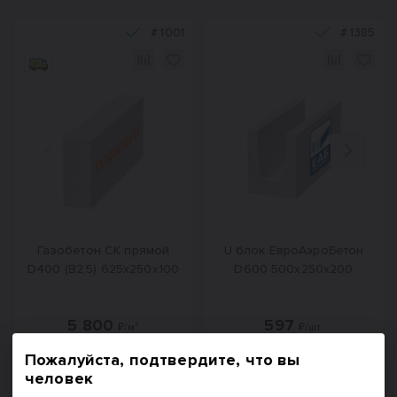
#
1001
#
1385
Назад
Вперед
Газобетон СК прямой
U блок ЕвроАэроБетон
D400 (B2,5) 625x250x100
D600 500х250х200
5 800
597
₽/м³
₽/шт.
Пожалуйста, подтвердите, что вы
человек