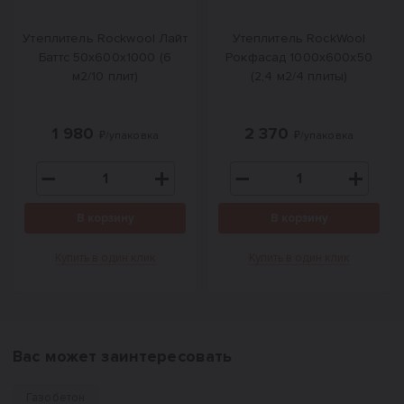
Утеплитель Rockwool Лайт
Утеплитель RockWool
Баттс 50х600х1000 (6
Рокфасад 1000х600х50
м2/10 плит)
(2,4 м2/4 плиты)
1 980
2 370
₽/упаковка
₽/упаковка
В корзину
В корзину
Купить в один клик
Купить в один клик
Вас может заинтересовать
Газобетон