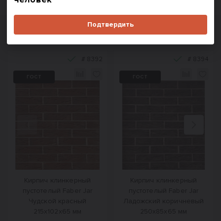
Подтвердить
Похожие товары
#
8392
#
8394
ГОСТ
ГОСТ
Назад
Вперед
Кирпич клинкерный
Кирпич клинкерный
пустотелый Faber Jar
пустотелый Faber Jar
Чудской красный
Ладожский коричневый
215х102х65 мм
250х85х65 мм