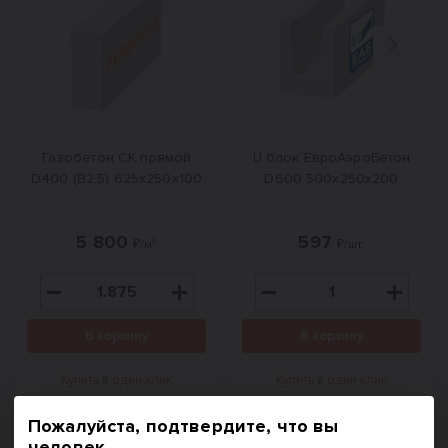
Назад
Вперед
Газобетон СК прямой
U блок ЕвроАэроБетон
D400 (B2,5) 625x250x100
D600 500х250х200
5 800
597
₽/м³
₽/шт.
В корзину
В корзину
Купить в один клик
Купить в один клик
Пожалуйста, подтвердите, что вы
человек