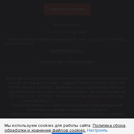
Заказать звонок
Режим работы:
Пн-Пт: с 10:00 до 18:00
г. Санкт-Петербург, Кондратьевский пр.15, корп. 2, оф. 326, 3 этаж (БЦ
«Фернан Леже»).
zakaz@tskarteco.ru
Показать адрес офиса на карте
Широкий ассортимент качественных строительных материалов на
складе: фасадные системы, гидроизоляция, покрытия для стен,
плиты, пленки, вагонка, герметики, окна и другие изделия для
строительства и монтажа по низким ценам с быстрой доставкой.
© 2026 ООО "АРТЭКО". Заполняя любую форму на сайте, Вы
соглашаетесь с
политикой конфиденциальности
.
Предоставленные на сайте данные имеют информационный
характер и не являются публичной офертой.
Cайт разработан компанией sait-modx.by, разработка сайтов и
интернет-магазинов
Мы используем cookies для работы сайта.
Политика сбора,
обработки и хранение файлов cookies.
Настроить