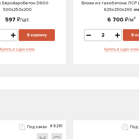
к ЕвроАэроБетон D600
Блоки из газобетона ЛСР 
500х250х200
625х250х200 м
597
₽/шт.
6 700
₽/м³
В корзину
В к
Купить в один клик
Купить в один клик
#
8281
Под заказ
Под 