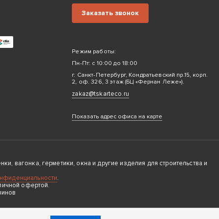
Заказать звонок
Режим работы:
Пн-Пт: с 10:00 до 18:00
г. Санкт-Петербург, Кондратьевский пр.15, корп.
2, оф. 326, 3 этаж (БЦ «Фернан Леже»).
zakaz@tskarteco.ru
Показать адрес офиса на карте
ки, вагонка, герметики, окна и другие изделия для строительства и
онфиденциальности
.
личной офертой.
зинов