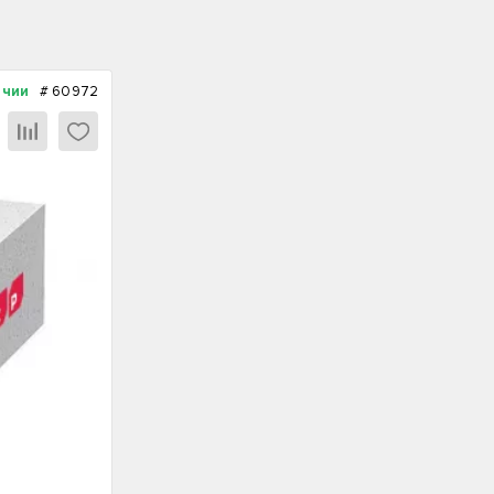
ичии
#
60972