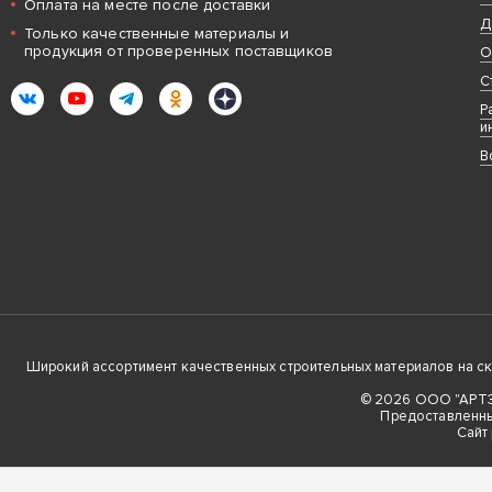
Оплата на месте после доставки
Д
Только качественные материалы и
продукция от проверенных поставщиков
О
С
ВКонтакте
YouTube
Telegram
Одноклассники
Яндекс.Дзен
Р
и
В
Широкий ассортимент качественных строительных материалов на скла
© 2026 ООО "АРТЭК
Предоставленны
Cайт