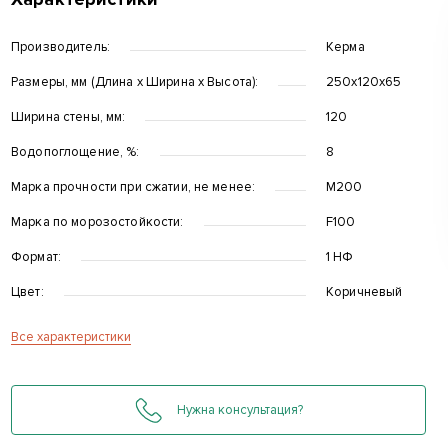
Производитель:
Керма
Размеры, мм (Длина x Ширина x Высота):
250х120х65
Ширина стены, мм:
120
Водопоглощение, %:
8
Марка прочности при сжатии, не менее:
М200
д
Марка по морозостойкости:
F100
Формат:
1 НФ
Цвет:
Коричневый
Все характеристики
Нужна консультация?