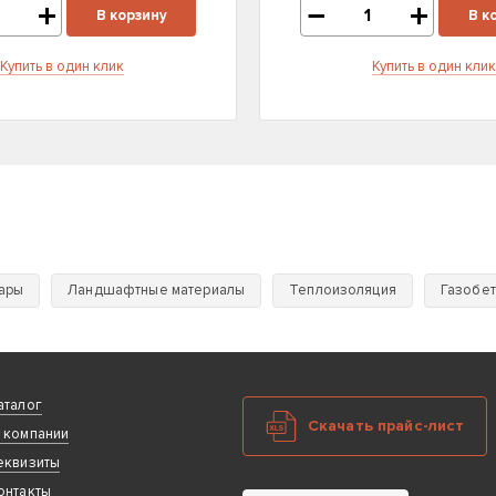
В корзину
В к
Купить в один клик
Купить в один клик
уары
Ландшафтные материалы
Теплоизоляция
Газобе
аталог
Скачать прайс-лист
 компании
еквизиты
онтакты