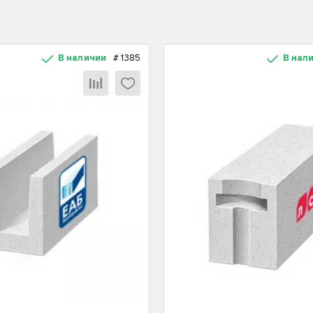
В наличии
#
1385
В нал