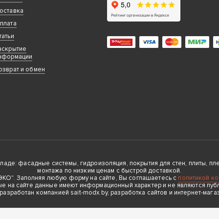
оставка
плата
татьи
аскрытие
нформации
озврат и обмен
де: фасадные системы, гидроизоляция, покрытия для стен, плиты, плен
монтажа по низким ценам с быстрой доставкой.
О". Заполняя любую форму на сайте, Вы соглашаетесь с
политикой к
е на сайте данные имеют информационный характер и не являются пуб
 разработан компанией sait-modx.by, разработка сайтов и интернет-мага