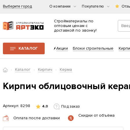
Выберите город
О компании
Покупателю
Отз
Стройматериалы по
оптовым ценам с
доставкой по звонку!
Интернет-магазин строительных материалов «АРТЭКО»
КАТАЛОГ
Акции
Блоки строительные
Кирп
Главная
Каталог
Кирпич
Керма
Кирпич облицовочный кера
Артикул:
8298
Под заказ
4,0
Скидки от объёма
Оплата после доставки