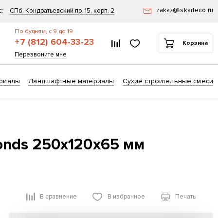
zakaz@tskarteco.ru
с:
СПб, Кондратьевский пр. 15, корп. 2
По будням, с 9 до 19
+7 (812) 604-33-23
Список сравнения
Избранное
Корзина
ск
Перезвоните мне
риалы
Ландшафтные материалы
Сухие строительные смеси
nds 250х120х65 мм
В сравнение
В избранное
Печать