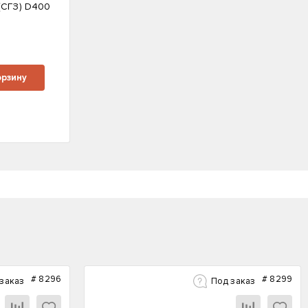
(СГЗ) D400
м
орзину
#
8296
#
8299
заказ
Под заказ