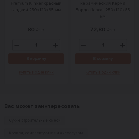
Premium Klinker красный
керамический Керма
гладкий 250х120х65 мм
Бордо бархат 250х120х65
мм
80
72,80
₽/шт.
₽/шт.
В корзину
В корзину
Купить в один клик
Купить в один клик
Вас может заинтересовать
Сухие строительные смеси
Кровля, комплектующие и аксессуары