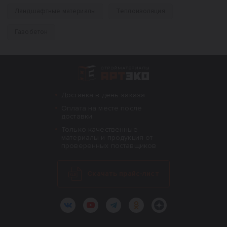
Ландшафтные материалы
Теплоизоляция
Газобетон
Интернет-магазин строительных материал
Доставка в день заказа
Оплата на месте после
доставки
Только качественные
материалы и продукция от
проверенных поставщиков
Скачать прайс-лист
ВКонтакте
YouTube
Telegram
Одноклассники
Яндекс.Дзен