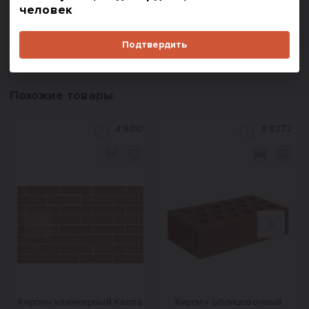
человек
Подтвердить
Похожие товары
#
8310
#
8272
Назад
Вперед
Кирпич клинкерный Kerma
Кирпич облицовочный