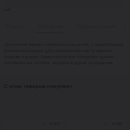
null
Описание
Отзывы
Характеристики
Вперед
Описание
Пустотелый кирпич с поверхностью рустик, с обработанной
фаской используют для строительства стен в зданиях
снаружи и внутри. Применяется для облицовки зданий,
строительства столбов, заборов и других сооружений.
С этим товаром покупают
#
1001
#
1385