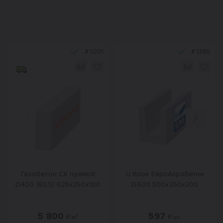
#
1001
#
1385
Назад
Вперед
Газобетон СК прямой
U блок ЕвроАэроБетон
D400 (B2,5) 625x250x100
D600 500х250х200
5 800
597
₽/м³
₽/шт.