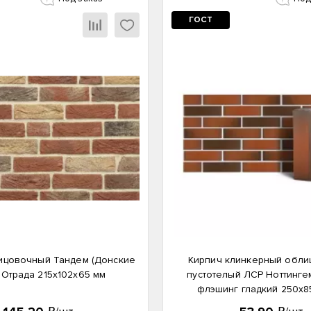
ГОСТ
ицовочный Тандем (Донские
Кирпич клинкерный обл
 Отрада 215х102х65 мм
пустотелый ЛСР Ноттинге
флэшинг гладкий 250х8