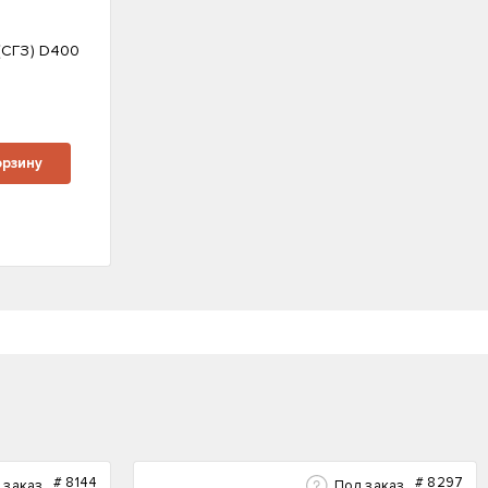
(СГЗ) D400
м
орзину
#
8144
#
8297
 заказ
Под заказ