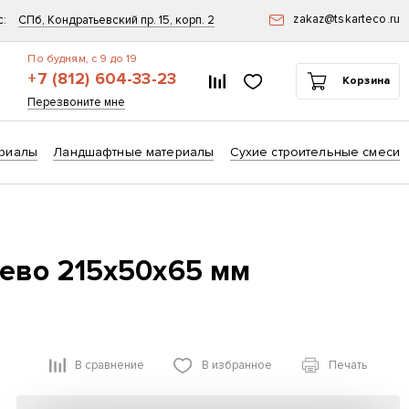
zakaz@tskarteco.ru
с:
СПб, Кондратьевский пр. 15, корп. 2
По будням, с 9 до 19
+7 (812) 604-33-23
Список сравнения
Избранное
Корзина
ск
Перезвоните мне
риалы
Ландшафтные материалы
Сухие строительные смеси
ево 215х50х65 мм
В сравнение
В избранное
Печать