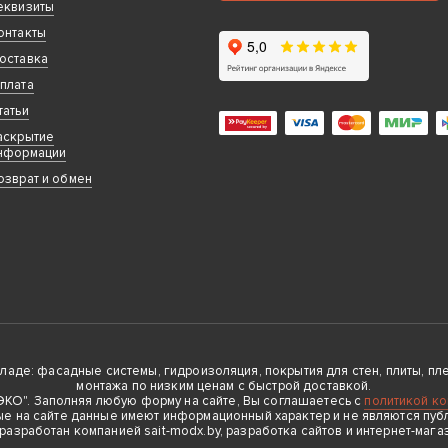
еквизиты
онтакты
оставка
плата
татьи
аскрытие
нформации
озврат и обмен
де: фасадные системы, гидроизоляция, покрытия для стен, плиты, плен
монтажа по низким ценам с быстрой доставкой.
О". Заполняя любую форму на сайте, Вы соглашаетесь с
политикой к
е на сайте данные имеют информационный характер и не являются пуб
 разработан компанией sait-modx.by, разработка сайтов и интернет-мага