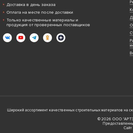
Р
Доставка в день заказа
К
Оплата на месте после доставки
Д
Только качественные материалы и
продукция от проверенных поставщиков
О
С
ВКонтакте
YouTube
Telegram
Одноклассники
Яндекс.Дзен
Р
и
В
Широкий ассортимент качественных строительных материалов на скла
© 2026 ООО "АРТЭК
Предоставленны
Cайт