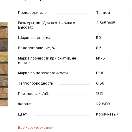
Производитель:
Тандем
Размеры, мм (Длина x Ширина x
215х50х65
Высота):
Ширина стены, мм:
50
Водопоглощение, %:
8.5
Марка прочности при сжатии, не
М175
менее:
Вперед
Марка по морозостойкости:
F100
Теплопроводность:
0.56
Плотность, кг/м3:
1813
Формат:
1/2 WFD
Цвет:
Коричневый
Все характеристики