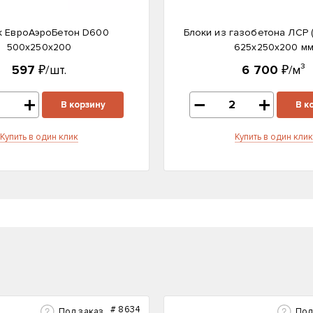
к ЕвроАэроБетон D600
Блоки из газобетона ЛСР 
500х250х200
625х250х200 м
597
₽/шт.
6 700
₽/м³
В корзину
В к
Купить в один клик
Купить в один клик
#
8634
Под заказ
Под