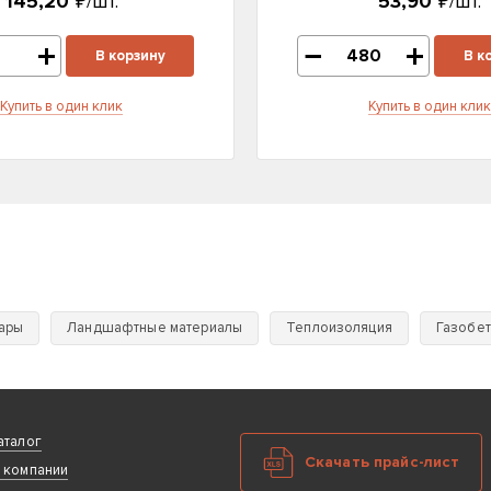
145,20
₽/шт.
53,90
₽/шт.
В корзину
В к
Купить в один клик
Купить в один клик
уары
Ландшафтные материалы
Теплоизоляция
Газобе
аталог
Скачать прайс-лист
 компании