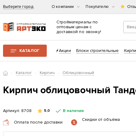
Выберите город
О компании
Покупателю
Отз
Стройматериалы по
оптовым ценам с
доставкой по звонку!
Интернет-магазин строительных материалов «АРТЭКО»
КАТАЛОГ
Акции
Блоки строительные
Кирп
Главная
Каталог
Кирпич
Облицовочный
Кирпич облицовочный Танд
Артикул:
8708
В наличии
5,0
Скидки от объёма
Оплата после доставки