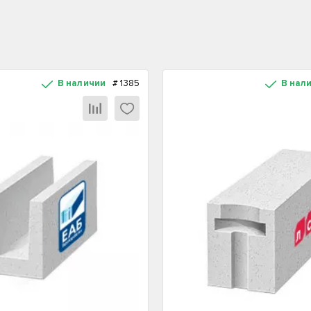
В наличии
#
1385
В нал