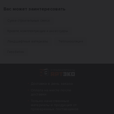
Вас может заинтересовать
Сухие строительные смеси
Кровля, комплектующие и аксессуары
Ландшафтные материалы
Теплоизоляция
Газобетон
Интернет-магазин строительных материал
Доставка в день заказа
Оплата на месте после
доставки
Только качественные
материалы и продукция от
проверенных поставщиков