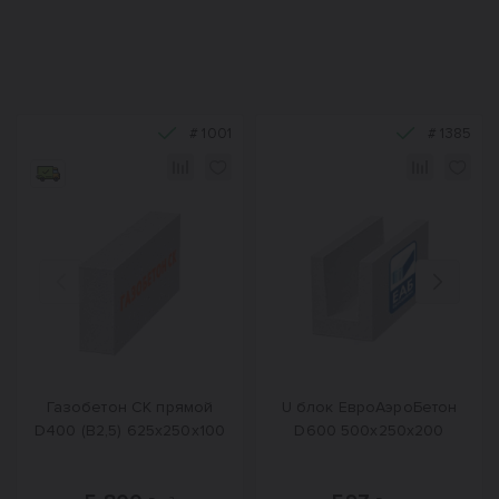
#
1001
#
1385
Назад
Вперед
Газобетон СК прямой
U блок ЕвроАэроБетон
D400 (B2,5) 625x250x100
D600 500х250х200