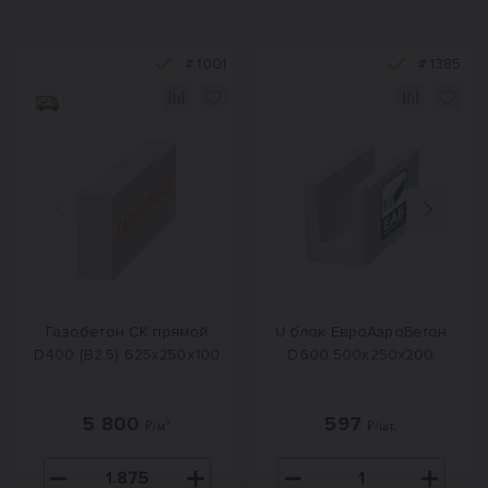
#
1001
#
1385
Назад
Вперед
Газобетон СК прямой
U блок ЕвроАэроБетон
D400 (B2,5) 625x250x100
D600 500х250х200
5 800
597
₽/м³
₽/шт.