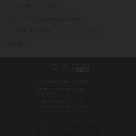
Сухие строительные смеси
Кровля, комплектующие и аксессуары
Ландшафтные материалы
Теплоизоляция
Газобетон
Интернет-магазин строительных материал
Доставка в день заказа
Оплата на месте после
доставки
Только качественные
материалы и продукция от
проверенных поставщиков
Скачать прайс-лист