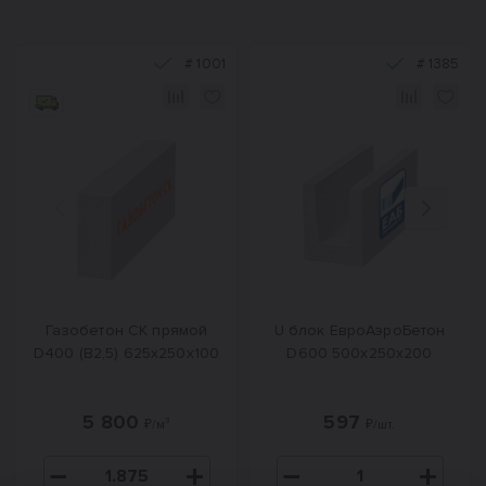
#
1001
#
1385
Назад
Вперед
Газобетон СК прямой
U блок ЕвроАэроБетон
D400 (B2,5) 625x250x100
D600 500х250х200
5 800
597
₽/м³
₽/шт.