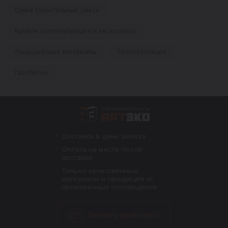
Сухие строительные смеси
Кровля, комплектующие и аксессуары
Ландшафтные материалы
Теплоизоляция
Газобетон
Интернет-магазин строительных материал
Доставка в день заказа
Оплата на месте после
доставки
Только качественные
материалы и продукция от
проверенных поставщиков
Скачать прайс-лист