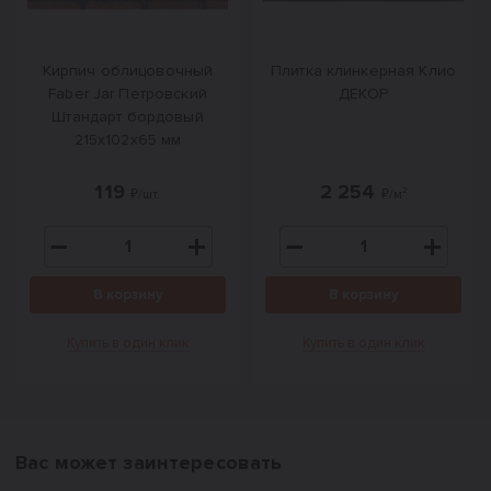
Кирпич облицовочный
Плитка клинкерная Клио
Faber Jar Петровский
ДЕКОР
Штандарт бордовый
215х102х65 мм
119
2 254
₽/шт.
₽/м²
В корзину
В корзину
Купить в один клик
Купить в один клик
Вас может заинтересовать