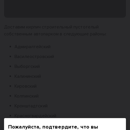
Доставим кирпич строительный пустотелый
собственным автопарком в следующие районы:
Адмиралтейский
Василеостровский
Выборгский
Калининский
Кировский
Колпинский
Кронштадтский
Красногвардейский
Красносельский
Пожалуйста, подтвердите, что вы