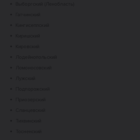
Выборгский (Ленобласть)
Гатчинский
Кингисеппский
Киришский
Кировский
Лодейнопольский
Ломоносовский
Лужский
Подпорожский
Приозерский
Сланцевский
Тихвинский
Тосненский