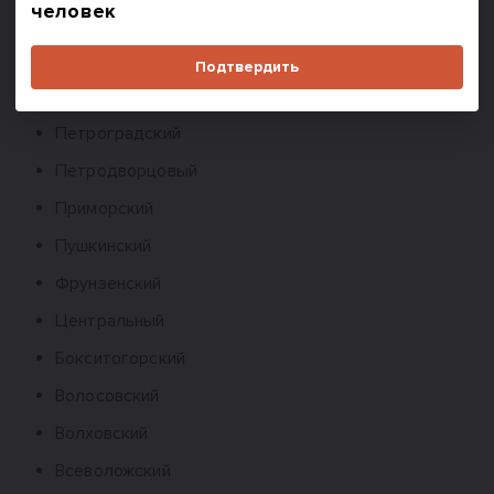
человек
Курортный
Московский
Подтвердить
Невский
Петроградский
Петродворцовый
Приморский
Пушкинский
Фрунзенский
Центральный
Бокситогорский
Волосовский
Волховский
Всеволожский