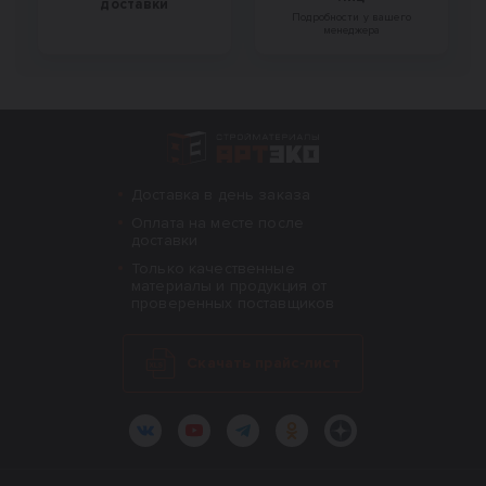
доставки
Подробности у вашего
менеджера
Интернет-магазин строительных материал
Доставка в день заказа
Оплата на месте после
доставки
Только качественные
материалы и продукция от
проверенных поставщиков
Скачать прайс-лист
ВКонтакте
YouTube
Telegram
Одноклассники
Яндекс.Дзен