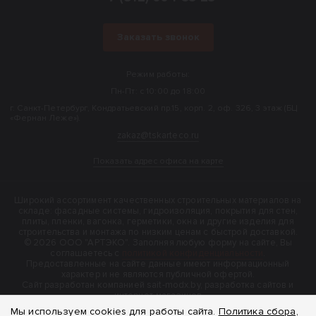
Заказать звонок
Режим работы:
Пн-Пт: с 10:00 до 18:00
г. Санкт-Петербург, Кондратьевский пр.15, корп. 2, оф. 326, 3 этаж (БЦ
«Фернан Леже»).
zakaz@tskarteco.ru
Показать адрес офиса на карте
Широкий ассортимент качественных строительных материалов на
складе: фасадные системы, гидроизоляция, покрытия для стен,
плиты, пленки, вагонка, герметики, окна и другие изделия для
строительства и монтажа по низким ценам с быстрой доставкой.
© 2026 ООО "АРТЭКО". Заполняя любую форму на сайте, Вы
соглашаетесь с
политикой конфиденциальности
.
Предоставленные на сайте данные имеют информационный
характер и не являются публичной офертой.
Cайт разработан компанией sait-modx.by, разработка сайтов и
интернет-магазинов
Мы используем cookies для работы сайта.
Политика сбора,