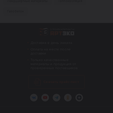
Ландшафтные материалы
Теплоизоляция
Газобетон
Интернет-магазин строительных материал
Доставка в день заказа
Оплата на месте после
доставки
Только качественные
материалы и продукция от
проверенных поставщиков
Скачать прайс-лист
ВКонтакте
YouTube
Telegram
Одноклассники
Яндекс.Дзен