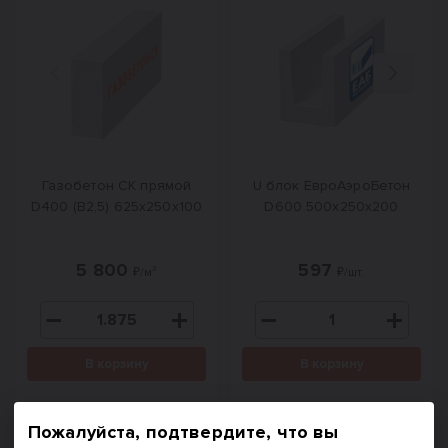
Назад
Вперед
Газобетон СК прямой
U блок ЕвроАэроБетон
D400 (B2,5) 625x250x100
D600 500х250х200
5 800
597
₽/м³
₽/шт.
В корзину
В корзину
Купить в один клик
Купить в один клик
Пожалуйста, подтвердите, что вы