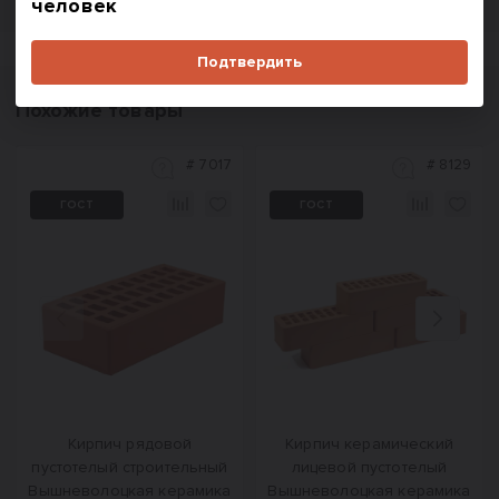
человек
Подтвердить
Похожие товары
#
7017
#
8129
ГОСТ
ГОСТ
Назад
Вперед
Кирпич рядовой
Кирпич керамический
пустотелый строительный
лицевой пустотелый
Вышневолоцкая керамика
Вышневолоцкая керамика