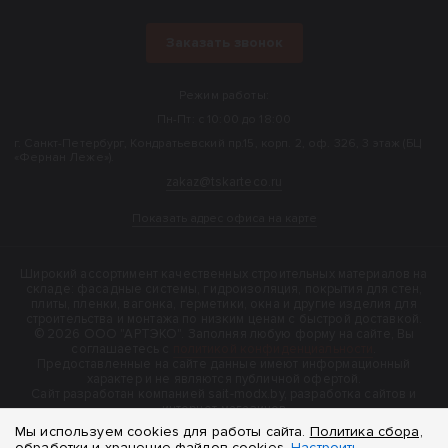
Заказать звонок
Режим работы:
Пн-Пт: с 10:00 до 18:00
г. Санкт-Петербург, Кондратьевский пр.15, корп. 2, оф. 326, 3 этаж (БЦ
«Фернан Леже»).
zakaz@tskarteco.ru
Показать адрес офиса на карте
Широкий ассортимент качественных строительных материалов на
складе: фасадные системы, гидроизоляция, покрытия для стен,
плиты, пленки, вагонка, герметики, окна и другие изделия для
строительства и монтажа по низким ценам с быстрой доставкой.
© 2026 ООО "АРТЭКО". Заполняя любую форму на сайте, Вы
соглашаетесь с
политикой конфиденциальности
.
Предоставленные на сайте данные имеют информационный
характер и не являются публичной офертой.
Cайт разработан компанией sait-modx.by, разработка сайтов и
интернет-магазинов
Мы используем cookies для работы сайта.
Политика сбора,
обработки и хранение файлов cookies.
Настроить