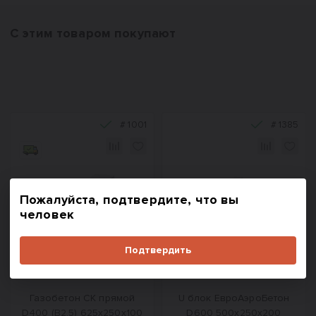
С этим товаром покупают
#
1001
#
1385
Пожалуйста, подтвердите, что вы
человек
Назад
Вперед
Подтвердить
Газобетон СК прямой
U блок ЕвроАэроБетон
D400 (B2,5) 625x250x100
D600 500х250х200