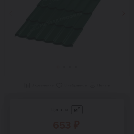
Назад
Впер
В сравнение
В избранное
Печать
м²
Цена за
653 ₽