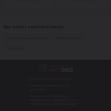
Вас может заинтересовать
Ландшафтные материалы
Теплоизоляция
Газобетон
Интернет-магазин строительных материал
Доставка в день заказа
Оплата на месте после
доставки
Только качественные
материалы и продукция от
проверенных поставщиков