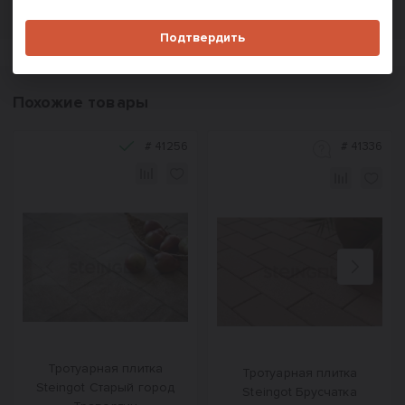
Подтвердить
Похожие товары
#
41256
#
41336
Назад
Вперед
Тротуарная плитка
Тротуарная плитка
Steingot Старый город
Steingot Брусчатка