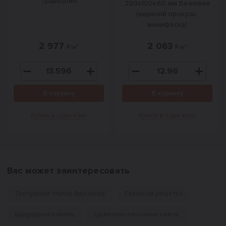
Травертин
200х100х60 мм Бежевая
(верхний прокрас,
минифаска)
2 977
2 063
₽/м²
₽/м²
В корзину
В корзину
Купить в один клик
Купить в один клик
Вас может заинтересовать
Тротуарная плитка Брусчатка
Газонная решетка
Бордюрный камень
Цементно-песчаные смеси