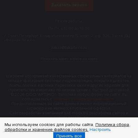
Заказать звонок
Режим работы:
Пн-Пт: с 10:00 до 18:00
г. Санкт-Петербург, Кондратьевский пр.15, корп. 2, оф. 326, 3 этаж (БЦ
«Фернан Леже»).
zakaz@tskarteco.ru
Показать адрес офиса на карте
Широкий ассортимент качественных строительных материалов на
складе: фасадные системы, гидроизоляция, покрытия для стен,
плиты, пленки, вагонка, герметики, окна и другие изделия для
строительства и монтажа по низким ценам с быстрой доставкой.
© 2026 ООО "АРТЭКО". Заполняя любую форму на сайте, Вы
соглашаетесь с
политикой конфиденциальности
.
Предоставленные на сайте данные имеют информационный
характер и не являются публичной офертой.
Cайт разработан компанией sait-modx.by, разработка сайтов и
интернет-магазинов
Мы используем cookies для работы сайта.
Политика сбора,
обработки и хранение файлов cookies.
Настроить
Принять все