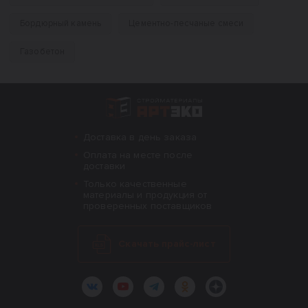
Бордюрный камень
Цементно-песчаные смеси
Газобетон
Интернет-магазин строительных материал
Доставка в день заказа
Оплата на месте после
доставки
Только качественные
материалы и продукция от
проверенных поставщиков
Скачать прайс-лист
ВКонтакте
YouTube
Telegram
Одноклассники
Яндекс.Дзен