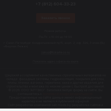
+7 (812) 604-33-23
Заказать звонок
Режим работы:
Пн-Пт: с 10:00 до 18:00
г. Санкт-Петербург, Кондратьевский пр.15, корп. 2, оф. 326, 3 этаж (БЦ
«Фернан Леже»).
zakaz@tskarteco.ru
Показать адрес офиса на карте
Широкий ассортимент качественных строительных материалов на
складе: фасадные системы, гидроизоляция, покрытия для стен,
плиты, пленки, вагонка, герметики, окна и другие изделия для
строительства и монтажа по низким ценам с быстрой доставкой.
© 2026 ООО "АРТЭКО". Заполняя любую форму на сайте, Вы
соглашаетесь с
политикой конфиденциальности
.
Предоставленные на сайте данные имеют информационный
характер и не являются публичной офертой.
Cайт разработан компанией sait-modx.by, разработка сайтов и
интернет-магазинов