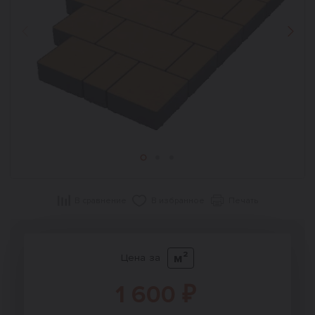
Назад
Впер
В сравнение
В избранное
Печать
м²
Цена за
1 600 ₽