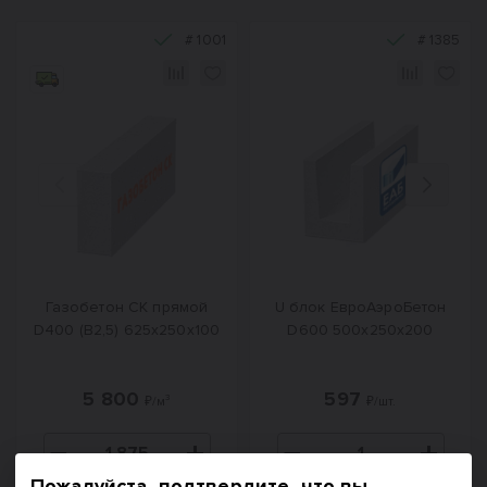
#
1001
#
1385
Назад
Вперед
Газобетон СК прямой
U блок ЕвроАэроБетон
D400 (B2,5) 625x250x100
D600 500х250х200
5 800
597
₽/м³
₽/шт.
Пожалуйста, подтвердите, что вы