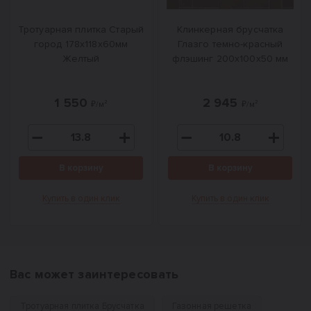
Тротуарная плитка Старый
Клинкерная брусчатка
город 178x118x60мм
Глазго темно-красный
Желтый
флэшинг 200x100x50 мм
1 550
2 945
₽/м²
₽/м²
В корзину
В корзину
Купить в один клик
Купить в один клик
Вас может заинтересовать
Тротуарная плитка Брусчатка
Газонная решетка