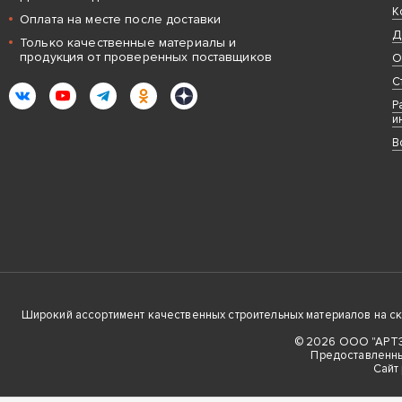
К
Оплата на месте после доставки
Д
Только качественные материалы и
продукция от проверенных поставщиков
О
С
ВКонтакте
YouTube
Telegram
Одноклассники
Яндекс.Дзен
Р
и
В
Широкий ассортимент качественных строительных материалов на скла
© 2026 ООО "АРТЭК
Предоставленны
Cайт