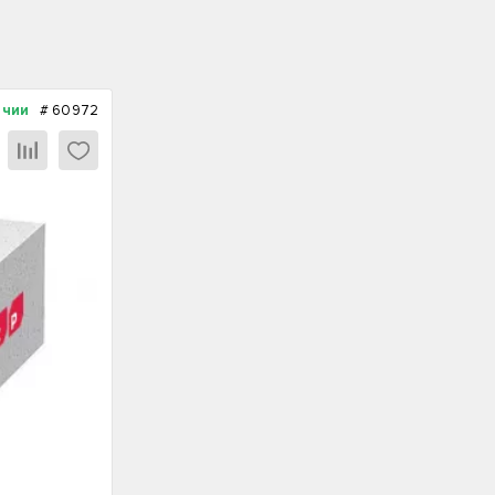
ичии
#
60972