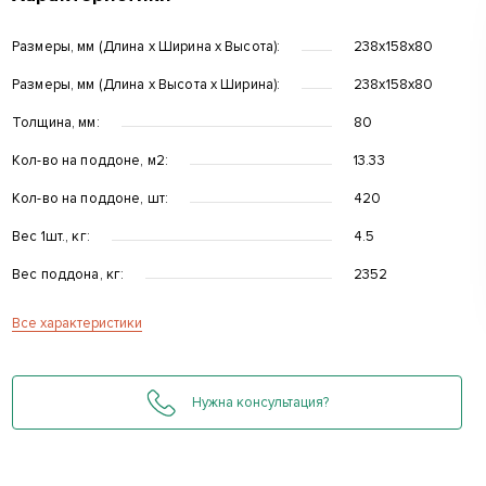
Размеры, мм (Длина x Ширина x Высота):
238x158x80
Размеры, мм (Длина x Высота x Ширина):
238x158x80
Толщина, мм:
80
Кол-во на поддоне, м2:
13.33
Кол-во на поддоне, шт:
420
д
Вес 1шт., кг:
4.5
Вес поддона, кг:
2352
Все характеристики
Нужна консультация?