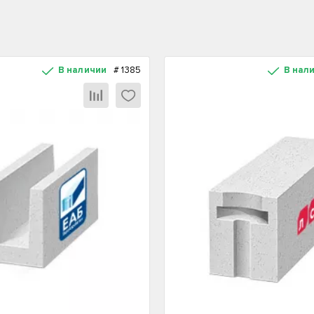
В наличии
#
1385
В нал