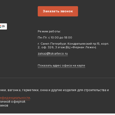
Заказать звонок
Режим работы:
Пн-Пт: с 10:00 до 18:00
г. Санкт-Петербург, Кондратьевский пр.15, корп.
2, оф. 326, 3 этаж (БЦ «Фернан Леже»).
zakaz@tskarteco.ru
Показать адрес офиса на карте
ки, вагонка, герметики, окна и другие изделия для строительства и
онфиденциальности
.
личной офертой.
зинов