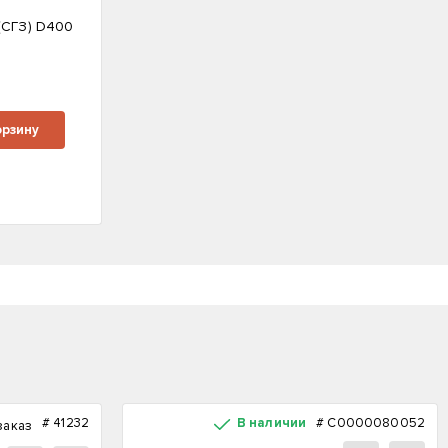
(СГЗ) D400
м
орзину
#
41232
В наличии
#
С0000080052
заказ