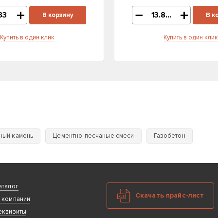
В корзину
В к
Купить в один клик
Купить в один клик
ный камень
Цементно-песчаные смеси
Газобетон
аталог
Скачать прайс-лист
 компании
еквизиты