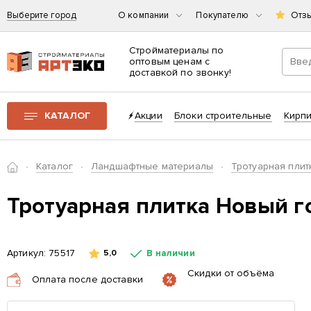
Выберите город
О компании
Покупателю
Отз
Стройматериалы по
оптовым ценам с
доставкой по звонку!
Интернет-магазин строительных материалов «АРТЭКО»
КАТАЛОГ
Акции
Блоки строительные
Кирп
Главная
Каталог
Ландшафтные материалы
Тротуарная плит
Тротуарная плитка Новый 
Артикул:
75517
В наличии
5,0
Скидки от объёма
Оплата после доставки