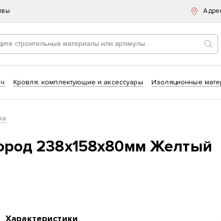
ывы
Адре
Пои
ич
Кровля, комплектующие и аксессуары
Изоляционные мате
ка
город 238x158x80мм Желтый
Характеристики