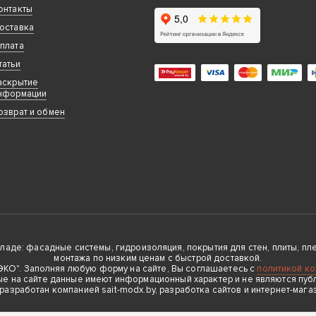
онтакты
оставка
плата
татьи
аскрытие
нформации
озврат и обмен
де: фасадные системы, гидроизоляция, покрытия для стен, плиты, плен
монтажа по низким ценам с быстрой доставкой.
О". Заполняя любую форму на сайте, Вы соглашаетесь с
политикой к
е на сайте данные имеют информационный характер и не являются пуб
 разработан компанией sait-modx.by, разработка сайтов и интернет-мага