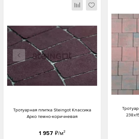
Назад
Тротуар
Тротуарная плитка Steingot Классика
238x1
Арко темно-коричневая
1 957
₽/м²