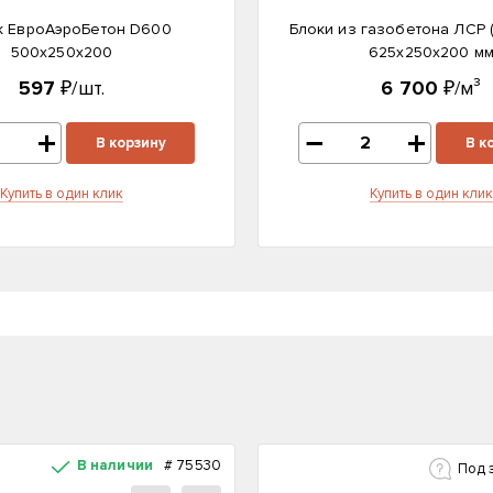
к ЕвроАэроБетон D600
Блоки из газобетона ЛСР 
500х250х200
625х250х200 м
597
₽/шт.
6 700
₽/м³
В корзину
В к
Купить в один клик
Купить в один клик
В наличии
#
75530
Под 