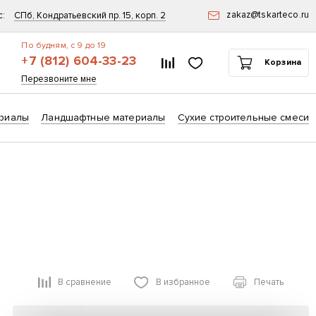
zakaz@tskarteco.ru
с:
СПб, Кондратьевский пр. 15, корп. 2
По будням, с 9 до 19
+7 (812) 604-33-23
Список сравнения
Избранное
Корзина
ск
Перезвоните мне
риалы
Ландшафтные материалы
Сухие строительные смеси
В сравнение
В избранное
Печать