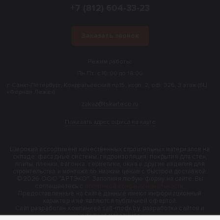
+7 (812) 604-33-23
Заказать звонок
Режим работы:
Пн-Пт: с 10:00 до 18:00
г. Санкт-Петербург, Кондратьевский пр.15, корп. 2, оф. 326, 3 этаж (БЦ
«Фернан Леже»).
zakaz@tskarteco.ru
Показать адрес офиса на карте
Широкий ассортимент качественных строительных материалов на
складе: фасадные системы, гидроизоляция, покрытия для стен,
плиты, пленки, вагонка, герметики, окна и другие изделия для
строительства и монтажа по низким ценам с быстрой доставкой.
© 2026 ООО "АРТЭКО". Заполняя любую форму на сайте, Вы
соглашаетесь с
политикой конфиденциальности
.
Предоставленные на сайте данные имеют информационный
характер и не являются публичной офертой.
Cайт разработан компанией sait-modx.by, разработка сайтов и
интернет-магазинов