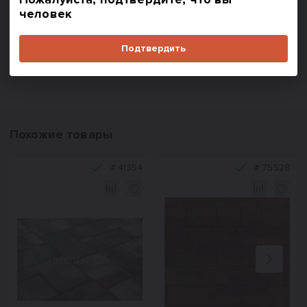
В корзину
В корзину
человек
Купить в один клик
Купить в один клик
Подтвердить
Похожие товары
#
41354
#
75528
Назад
Вперед