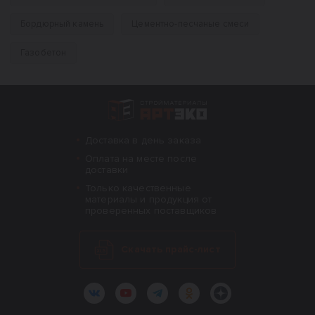
Бордюрный камень
Цементно-песчаные смеси
Газобетон
Интернет-магазин строительных материал
Доставка в день заказа
Оплата на месте после
доставки
Только качественные
материалы и продукция от
проверенных поставщиков
Скачать прайс-лист
ВКонтакте
YouTube
Telegram
Одноклассники
Яндекс.Дзен