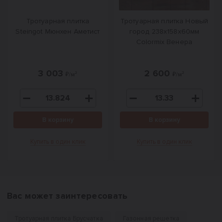
Тротуарная плитка
Тротуарная плитка Новый
Steingot Мюнхен Аметист
город 238x158x60мм
Colormix Венера
3 003
2 600
₽/м²
₽/м²
В корзину
В корзину
Купить в один клик
Купить в один клик
Вас может заинтересовать
Тротуарная плитка Брусчатка
Газонная решетка