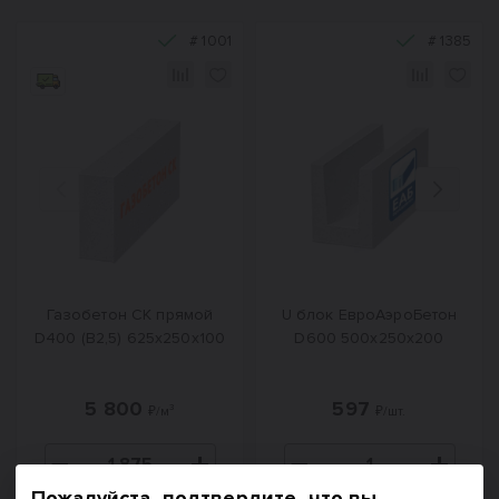
#
1001
#
1385
Назад
Вперед
Газобетон СК прямой
U блок ЕвроАэроБетон
D400 (B2,5) 625x250x100
D600 500х250х200
5 800
597
₽/м³
₽/шт.
Пожалуйста, подтвердите, что вы