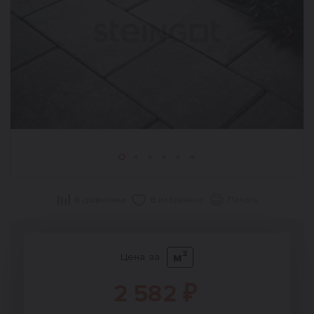
Назад
Впер
В сравнение
В избранное
Печать
м²
Цена за
2 582 ₽