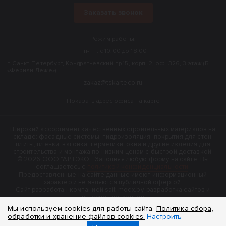
Заказать звонок
Режим работы:
Пн-Пт: с 10:00 до 18:00
г. Санкт-Петербург, Кондратьевский пр.15, корп. 2, оф. 326, 3 этаж (БЦ
«Фернан Леже»).
zakaz@tskarteco.ru
Показать адрес офиса на карте
Широкий ассортимент качественных строительных материалов на
складе: фасадные системы, гидроизоляция, покрытия для стен,
плиты, пленки, вагонка, герметики, окна и другие изделия для
строительства и монтажа по низким ценам с быстрой доставкой.
© 2026 ООО "АРТЭКО". Заполняя любую форму на сайте, Вы
соглашаетесь с
политикой конфиденциальности
.
Предоставленные на сайте данные имеют информационный
характер и не являются публичной офертой.
Cайт разработан компанией sait-modx.by, разработка сайтов и
интернет-магазинов
Мы используем cookies для работы сайта.
Политика сбора,
обработки и хранение файлов cookies.
Настроить