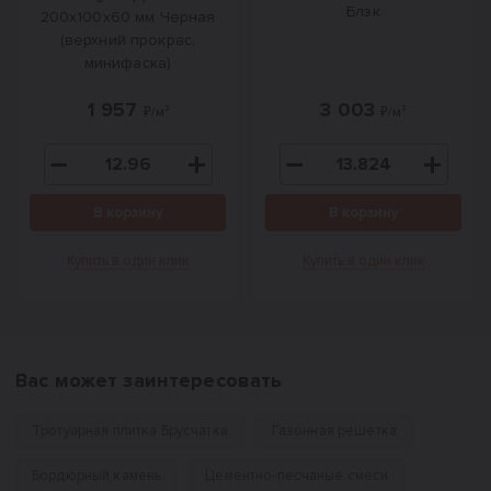
Блэк
200х100х60 мм Черная
(верхний прокрас,
минифаска)
1 957
3 003
₽/м²
₽/м²
В корзину
В корзину
Купить в один клик
Купить в один клик
Вас может заинтересовать
Тротуарная плитка Брусчатка
Газонная решетка
Бордюрный камень
Цементно-песчаные смеси