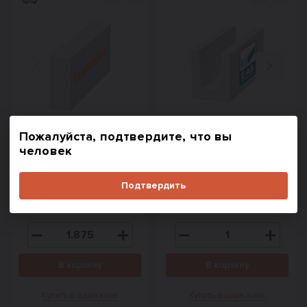
Назад
Вперед
Пожалуйста, подтвердите, что вы
Газобетон СК прямой
U блок ЕвроАэроБетон
человек
D400 (B2,5) 625x250x100
D600 500х250х200
Подтвердить
5 800
597
₽/м³
₽/шт.
В корзину
В корзину
Купить в один клик
Купить в один клик