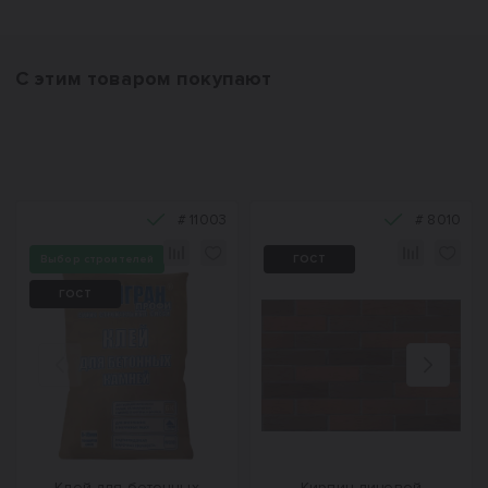
С этим товаром покупают
#
11003
#
8010
Выбор строителей
ГОСТ
ГОСТ
Назад
Вперед
Клей для бетонных
Кирпич лицевой