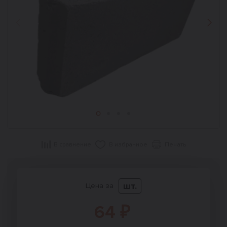
Назад
Впер
В сравнение
В избранное
Печать
шт.
Цена за
64 ₽