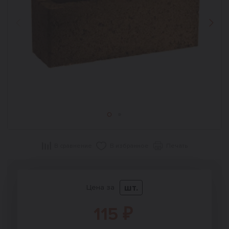
Назад
Впер
В сравнение
В избранное
Печать
шт.
Цена за
115 ₽