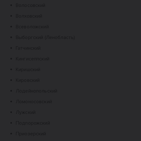
Волосовский
Волховский
Всеволожский
Выборгский (Ленобласть)
Гатчинский
Кингисеппский
Киришский
Кировский
Лодейнопольский
Ломоносовский
Лужский
Подпорожский
Приозерский