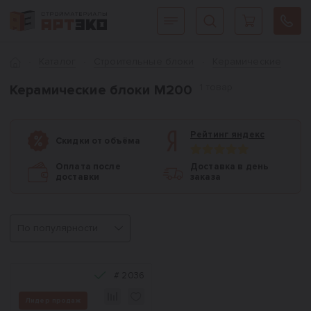
Интернет-магазин строительных материалов «АРТЭКО»
Главная
Каталог
Cтроительные блоки
Керамические
1 товар
Керамические блоки М200
Рейтинг яндекс
Скидки от объёма
Оплата после
Доставка в день
доставки
заказа
Сортировка
#
2036
Лидер продаж