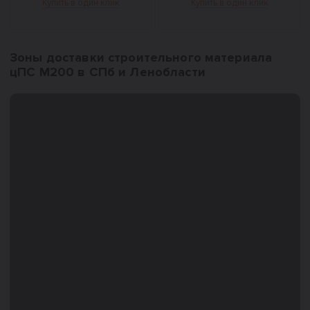
Купить в один клик
Купить в один клик
Зоны доставки строительного материала
цПС М200 в СПб и Ленобласти