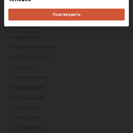
Гатчинский
Подтвердить
Кингисеппский
Киришский
Кировский
Лодейнопольский
Ломоносовский
Лужский
Подпорожский
Приозерский
Сланцевский
Тихвинский
Тосненский
Сосновый бор