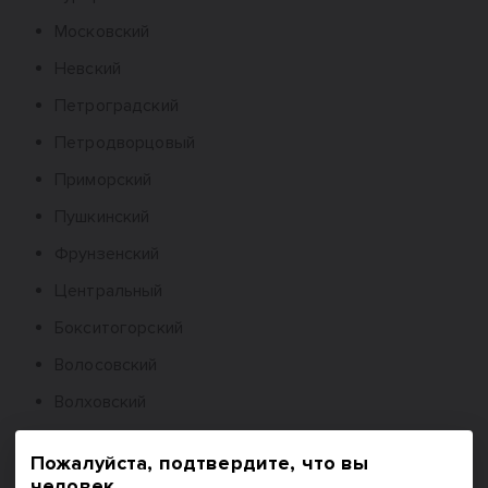
Московский
Невский
Петроградский
Петродворцовый
Приморский
Пушкинский
Фрунзенский
Центральный
Бокситогорский
Волосовский
Волховский
Всеволожский
Пожалуйста, подтвердите, что вы
Выборгский (Ленобласть)
человек