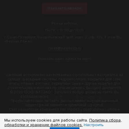
Заказать звонок
Режим работы:
Пн-Пт: с 10:00 до 18:00
г. Санкт-Петербург, Кондратьевский пр.15, корп. 2, оф. 326, 3 этаж (БЦ
«Фернан Леже»).
zakaz@tskarteco.ru
Показать адрес офиса на карте
Широкий ассортимент качественных строительных материалов на
складе: фасадные системы, гидроизоляция, покрытия для стен,
плиты, пленки, вагонка, герметики, окна и другие изделия для
строительства и монтажа по низким ценам с быстрой доставкой.
© 2026 ООО "АРТЭКО". Заполняя любую форму на сайте, Вы
соглашаетесь с
политикой конфиденциальности
.
Предоставленные на сайте данные имеют информационный
характер и не являются публичной офертой.
Cайт разработан компанией sait-modx.by, разработка сайтов и
интернет-магазинов
Мы используем cookies для работы сайта.
Политика сбора,
обработки и хранение файлов cookies.
Настроить