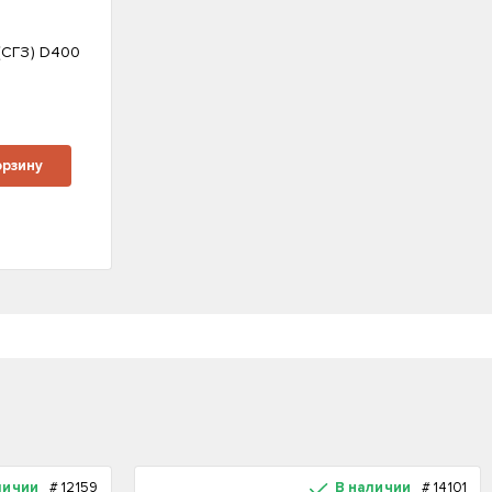
(СГЗ) D400
м
орзину
личии
#
12159
В наличии
#
14101