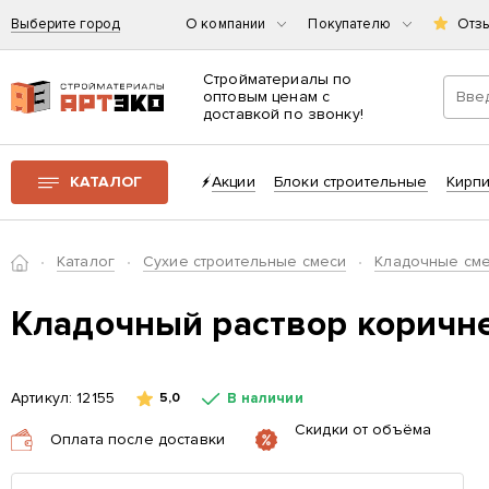
Выберите город
О компании
Покупателю
Отз
Стройматериалы по
оптовым ценам с
доставкой по звонку!
Интернет-магазин строительных материалов «АРТЭКО»
КАТАЛОГ
Акции
Блоки строительные
Кирп
Главная
Каталог
Сухие строительные смеси
Кладочные см
Кладочный раствор коричн
Артикул:
12155
В наличии
5,0
Скидки от объёма
Оплата после доставки