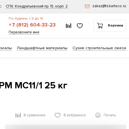
zakaz@tskarteco.ru
с:
СПб, Кондратьевский пр. 15, корп. 2
По будням, с 9 до 19
+7 (812) 604-33-23
Список сравнения
Избранное
Корзина
ск
Перезвоните мне
риалы
Ландшафтные материалы
Сухие строительные смеси
 MC11/1 25 кг
В сравнение
В избранное
Печать