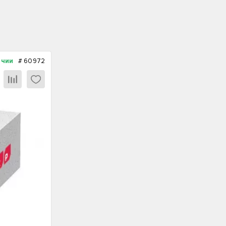
ичии
#
60972