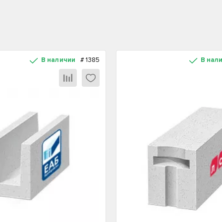
В наличии
#
1385
В нал