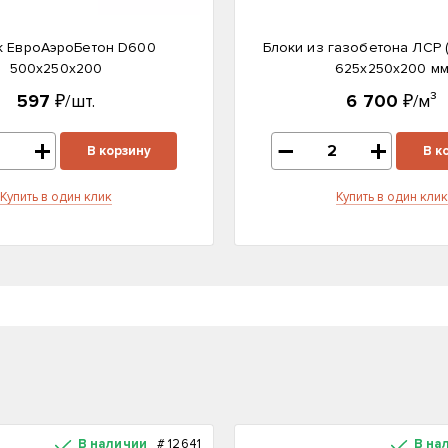
к ЕвроАэроБетон D600
Блоки из газобетона ЛСР 
500х250х200
625х250х200 м
597
₽/шт.
6 700
₽/м³
В корзину
В к
Купить в один клик
Купить в один клик
В наличии
#
12641
В на