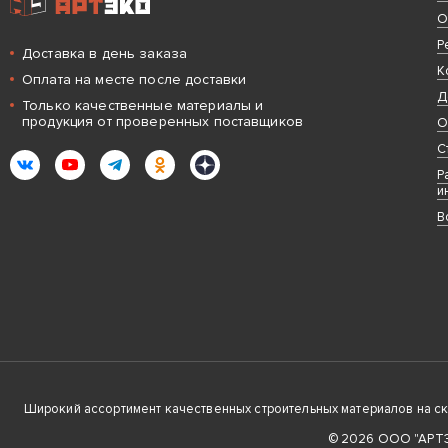
О
Р
Доставка в день заказа
К
Оплата на месте после доставки
Д
Только качественные материалы и
продукция от проверенных поставщиков
О
С
ВКонтакте
YouTube
Telegram
Одноклассники
Яндекс.Дзен
Р
и
В
Широкий ассортимент качественных строительных материалов на скла
© 2026 ООО "АРТЭК