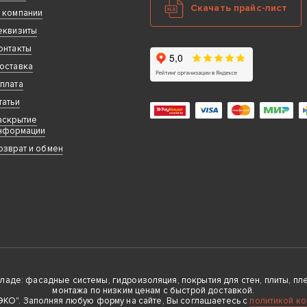
Скачать прайс-лист
 компании
еквизиты
онтакты
оставка
плата
татьи
аскрытие
нформации
озврат и обмен
де: фасадные системы, гидроизоляция, покрытия для стен, плиты, плен
монтажа по низким ценам с быстрой доставкой.
О". Заполняя любую форму на сайте, Вы соглашаетесь с
политикой к