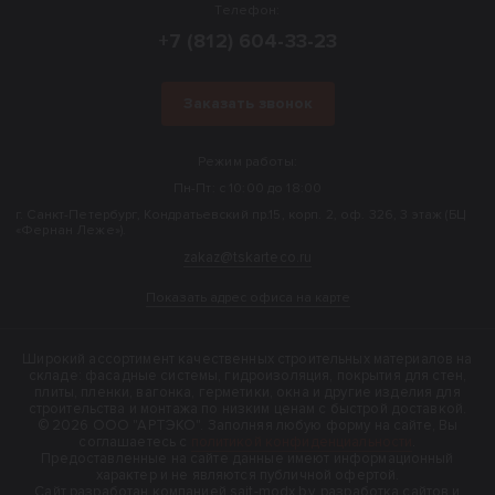
Телефон:
+7 (812) 604-33-23
Заказать звонок
Режим работы:
Пн-Пт: с 10:00 до 18:00
г. Санкт-Петербург, Кондратьевский пр.15, корп. 2, оф. 326, 3 этаж (БЦ
«Фернан Леже»).
zakaz@tskarteco.ru
Показать адрес офиса на карте
Широкий ассортимент качественных строительных материалов на
складе: фасадные системы, гидроизоляция, покрытия для стен,
плиты, пленки, вагонка, герметики, окна и другие изделия для
строительства и монтажа по низким ценам с быстрой доставкой.
© 2026 ООО "АРТЭКО". Заполняя любую форму на сайте, Вы
соглашаетесь с
политикой конфиденциальности
.
Предоставленные на сайте данные имеют информационный
характер и не являются публичной офертой.
Cайт разработан компанией sait-modx.by, разработка сайтов и