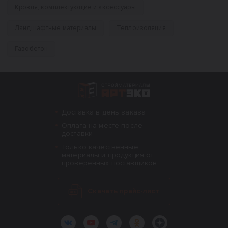
Кровля, комплектующие и аксессуары
Ландшафтные материалы
Теплоизоляция
Газобетон
Интернет-магазин строительных материал
Доставка в день заказа
Оплата на месте после
доставки
Только качественные
материалы и продукция от
проверенных поставщиков
Скачать прайс-лист
ВКонтакте
YouTube
Telegram
Одноклассники
Яндекс.Дзен