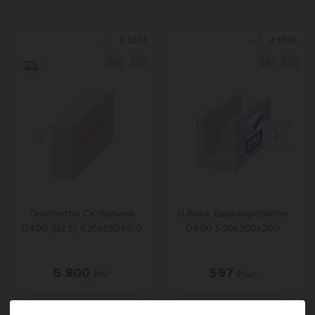
#
1001
#
1385
Назад
Вперед
Газобетон СК прямой
U блок ЕвроАэроБетон
D400 (B2,5) 625x250x100
D600 500х250х200
5 800
597
₽/м³
₽/шт.