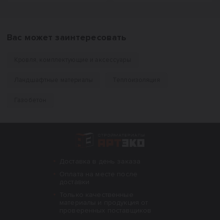
Вас может заинтересовать
Кровля, комплектующие и аксессуары
Ландшафтные материалы
Теплоизоляция
Газобетон
Интернет-магазин строительных материал
Доставка в день заказа
Оплата на месте после
доставки
Только качественные
материалы и продукция от
проверенных поставщиков