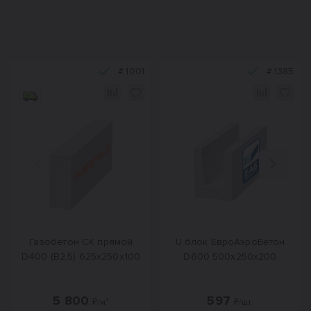
#
1001
#
1385
Назад
Вперед
Газобетон СК прямой
U блок ЕвроАэроБетон
D400 (B2,5) 625x250x100
D600 500х250х200
5 800
597
₽/м³
₽/шт.