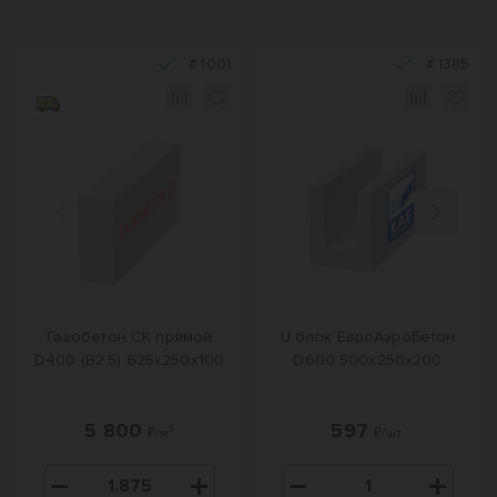
#
1001
#
1385
Назад
Вперед
Газобетон СК прямой
U блок ЕвроАэроБетон
D400 (B2,5) 625x250x100
D600 500х250х200
5 800
597
₽/м³
₽/шт.