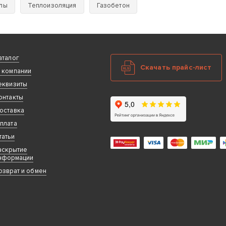
лы
Теплоизоляция
Газобетон
аталог
Скачать прайс-лист
 компании
еквизиты
онтакты
оставка
плата
татьи
аскрытие
нформации
озврат и обмен