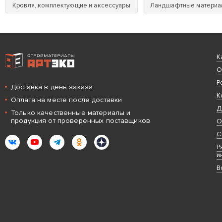
Кровля, комплектующие и аксессуары
Ландшафтные материа
Интернет-магазин строительных материалов «АРТЭКО»
К
О
Р
Доставка в день заказа
К
Оплата на месте после доставки
Д
Только качественные материалы и
продукция от проверенных поставщиков
О
С
ВКонтакте
YouTube
Telegram
Одноклассники
Яндекс.Дзен
Р
и
В