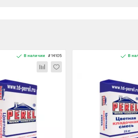
В наличии
#
14105
В на