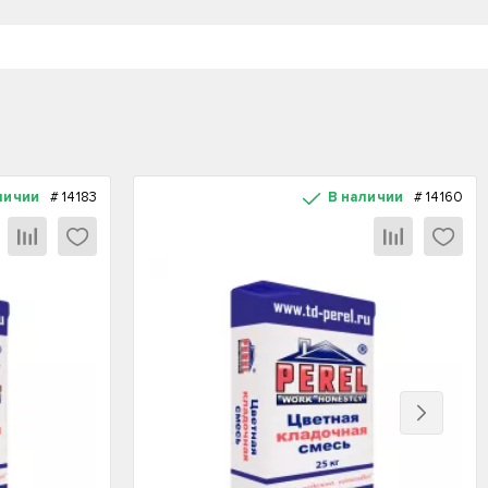
личии
#
14183
В наличии
#
14160
Вперед