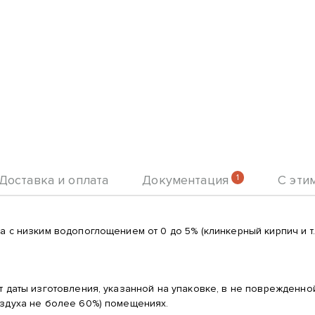
Доставка и оплата
Документация
1
С эти
 с низким водопоглощением от 0 до 5% (клинкерный кирпич и т.п
от даты изготовления, указанной на упаковке, в не поврежденн
оздуха не более 60%) помещениях.