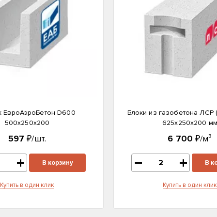
к ЕвроАэроБетон D600
Блоки из газобетона ЛСР 
500х250х200
625х250х200 м
597
₽/шт.
6 700
₽/м³
В корзину
В к
Купить в один клик
Купить в один клик