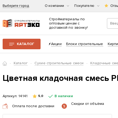
Выберите город
О компании
Покупателю
Отз
Стройматериалы по
оптовым ценам с
доставкой по звонку!
Интернет-магазин строительных материалов «АРТЭКО»
КАТАЛОГ
Акции
Блоки строительные
Кирп
Главная
Каталог
Сухие строительные смеси
Кладочные см
Цветная кладочная смесь PE
Артикул:
14141
В наличии
5,0
Скидки от объёма
Оплата после доставки