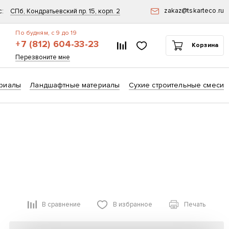
zakaz@tskarteco.ru
с:
СПб, Кондратьевский пр. 15, корп. 2
По будням, с 9 до 19
+7 (812) 604-33-23
Список сравнения
Избранное
Корзина
ск
Перезвоните мне
риалы
Ландшафтные материалы
Сухие строительные смеси
В сравнение
В избранное
Печать