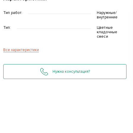
Тип работ:
Наружные/
внутренние
Тип:
Цветные
кладочные
смеси
Все характеристики
д
Нужна консультация?