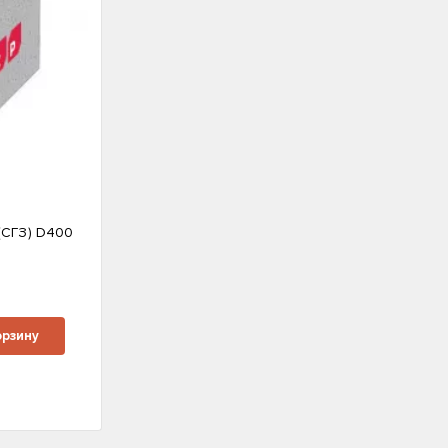
(СГЗ) D400
м
орзину