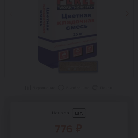
Назад
Впер
В сравнение
В избранное
Печать
шт.
Цена за
776 ₽