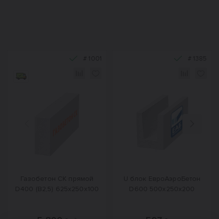
#
1001
#
1385
Назад
Вперед
Газобетон СК прямой
U блок ЕвроАэроБетон
D400 (B2,5) 625x250x100
D600 500х250х200