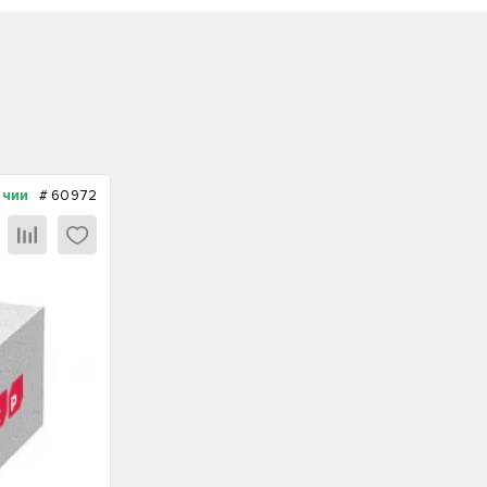
ичии
#
60972