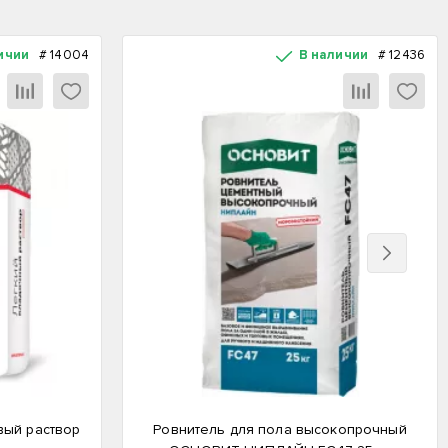
ичии
#
14004
В наличии
#
12436
Вперед
вый раствор
Ровнитель для пола высокопрочный