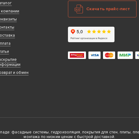
аталог
Скачать прайс-лист
 компании
еквизиты
онтакты
оставка
плата
татьи
аскрытие
нформации
озврат и обмен
де: фасадные системы, гидроизоляция, покрытия для стен, плиты, плен
монтажа по низким ценам с быстрой доставкой.