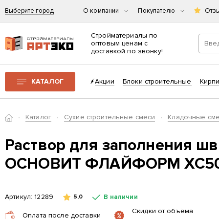
Выберите город
О компании
Покупателю
Отз
Стройматериалы по
оптовым ценам с
доставкой по звонку!
Интернет-магазин строительных материалов «АРТЭКО»
КАТАЛОГ
Акции
Блоки строительные
Кирп
Главная
Каталог
Сухие строительные смеси
Кладочные см
Раствор для заполнения шв
ОСНОВИТ ФЛАЙФОРМ XC50 
Артикул:
12289
В наличии
5,0
Скидки от объёма
Оплата после доставки