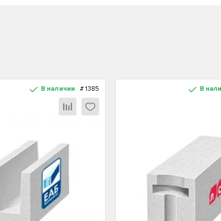
В наличии
#
1385
В нал