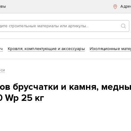
ывы
Адре
Пои
ич
Кровля, комплектующие и аксессуары
Изоляционные мате
еси
ов брусчатки и камня, медн
Wp 25 кг