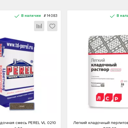
В наличии
#
14083
В нал
дочная смесь PEREL VL 0210
Легкий кладочный перлито