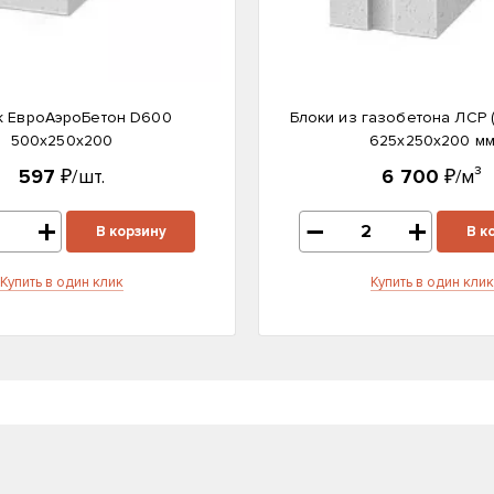
к ЕвроАэроБетон D600
Блоки из газобетона ЛСР 
500х250х200
625х250х200 м
597
₽/шт.
6 700
₽/м³
В корзину
В к
Купить в один клик
Купить в один клик