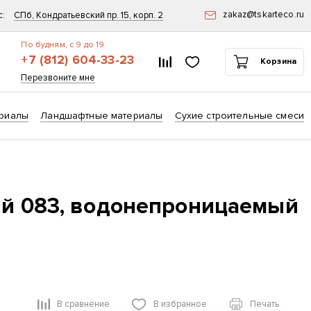
zakaz@tskarteco.ru
с:
СПб, Кондратьевский пр. 15, корп. 2
По будням, с 9 до 19
+7 (812) 604-33-23
Список сравнения
Избранное
Корзина
ск
Перезвоните мне
риалы
Ландшафтные материалы
Сухие строительные смеси
ый 083, водонепроницаемый
В сравнение
В избранное
Печать