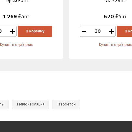
серый 50 кг
ЛСР 35 кг
1 269
₽/шт.
570
₽/шт.
В корзину
В к
Купить в один клик
Купить в один клик
лы
Теплоизоляция
Газобетон