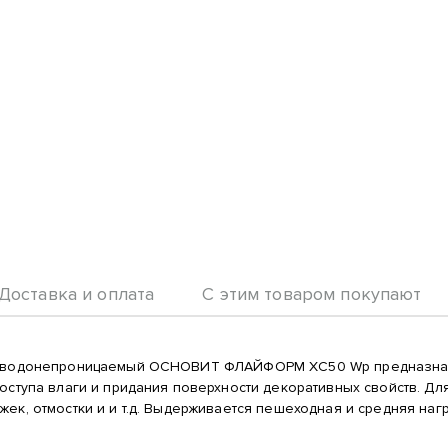
Доставка и оплата
С этим товаром покупают
83, водонепроницаемый ОСНОВИТ ФЛАЙФОРМ XC50 Wp предназна
доступа влаги и придания поверхности декоративных свойств. 
к, отмостки и и т.д. Выдерживается пешеходная и средняя нагру