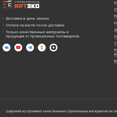
Интернет-магазин строительных материалов «АРТЭКО»
К
О
Р
Доставка в день заказа
К
Оплата на месте после доставки
Д
Только качественные материалы и
продукция от проверенных поставщиков
О
С
ВКонтакте
YouTube
Telegram
Одноклассники
Яндекс.Дзен
Р
и
В
Широкий ассортимент качественных строительных материалов на скла