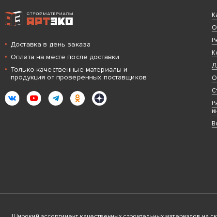
Интернет-магазин строительных материалов «АРТЭКО»
К
О
Р
Доставка в день заказа
К
Оплата на месте после доставки
Д
Только качественные материалы и
продукция от проверенных поставщиков
О
С
ВКонтакте
YouTube
Telegram
Одноклассники
Яндекс.Дзен
Р
и
В
Широкий ассортимент качественных строительных материалов на скла