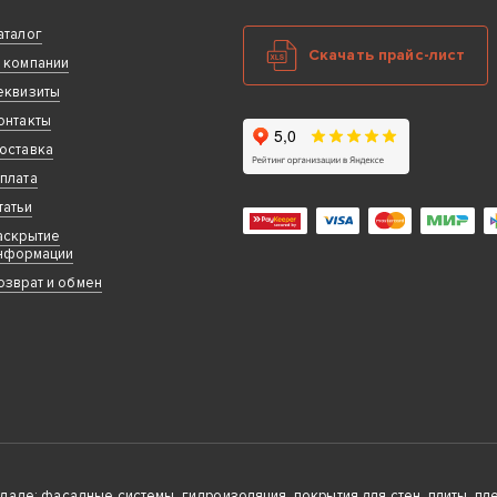
аталог
Скачать прайс-лист
 компании
еквизиты
онтакты
оставка
плата
татьи
аскрытие
нформации
озврат и обмен
де: фасадные системы, гидроизоляция, покрытия для стен, плиты, плен