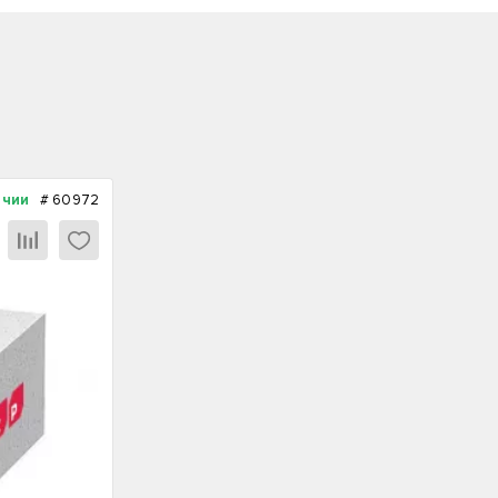
ичии
#
60972