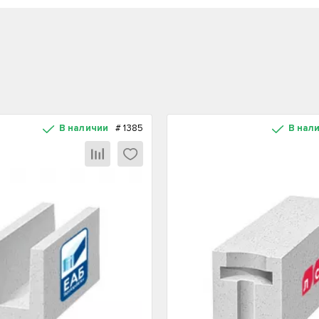
В наличии
#
1385
В нал