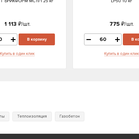
 БРИКФОРМ MC11/1 25 кг
LP50 10 кг
1 113
₽/шт.
775
₽/шт.
В корзину
В к
Купить в один клик
Купить в один клик
лы
Теплоизоляция
Газобетон