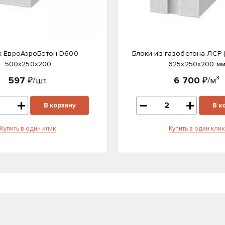
к ЕвроАэроБетон D600
Блоки из газобетона ЛСР 
500х250х200
625х250х200 м
597
₽/шт.
6 700
₽/м³
В корзину
В к
Купить в один клик
Купить в один клик