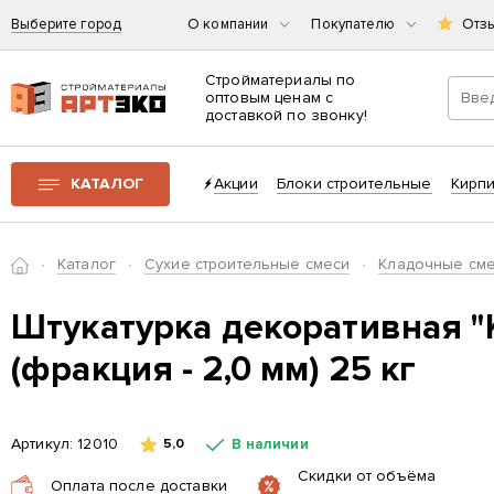
Выберите город
О компании
Покупателю
Отз
Стройматериалы по
оптовым ценам с
доставкой по звонку!
Интернет-магазин строительных материалов «АРТЭКО»
КАТАЛОГ
Акции
Блоки строительные
Кирп
Главная
Каталог
Сухие строительные смеси
Кладочные см
Штукатурка декоративная 
(фракция - 2,0 мм) 25 кг
Артикул:
12010
В наличии
5,0
Скидки от объёма
Оплата после доставки