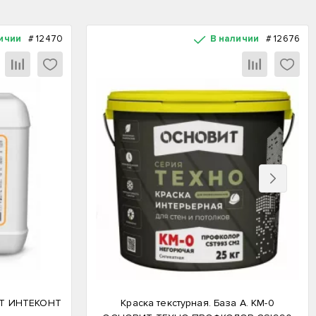
ичии
#
12470
В наличии
#
12676
Вперед
ИТ ИНТЕКОНТ
Краска текстурная. База А. КМ-0