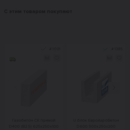
С этим товаром покупают
#
1001
#
1385
Назад
Вперед
Газобетон СК прямой
U блок ЕвроАэроБетон
D400 (B2,5) 625x250x100
D600 500х250х200