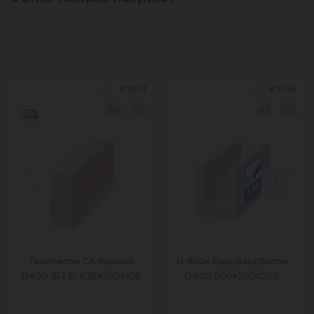
#
1001
#
1385
Назад
Вперед
Газобетон СК прямой
U блок ЕвроАэроБетон
D400 (B2,5) 625x250x100
D600 500х250х200