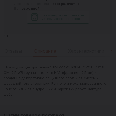
Доставка на объект -
завтра, платно
Вс -
выходной
Заказать расчет стоимости
материалов с доставкой
null
Описание
Отзывы
Характеристики
Вперед
Описание
Штукатурка декоративная "ШУБА" ОСНОВИТ ЭКСТЕРВЭЛЛ
OM- 2.5 WS группа оттенков №3, (фракция - 2,5 мм) для
создания декоративно-защитного слоя. Для системы
фасадной теплоизоляции. Ручного и механизированного
нанесения. Для внутренних и наружных работ. Фактура -
шуба,
С этим товаром покупают