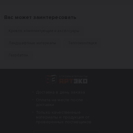
Вас может заинтересовать
Кровля, комплектующие и аксессуары
Ландшафтные материалы
Теплоизоляция
Газобетон
Интернет-магазин строительных материал
Доставка в день заказа
Оплата на месте после
доставки
Только качественные
материалы и продукция от
проверенных поставщиков