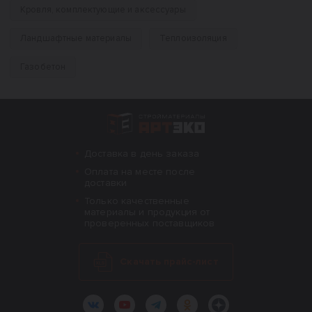
Кровля, комплектующие и аксессуары
Ландшафтные материалы
Теплоизоляция
Газобетон
Интернет-магазин строительных материал
Доставка в день заказа
Оплата на месте после
доставки
Только качественные
материалы и продукция от
проверенных поставщиков
Скачать прайс-лист
ВКонтакте
YouTube
Telegram
Одноклассники
Яндекс.Дзен