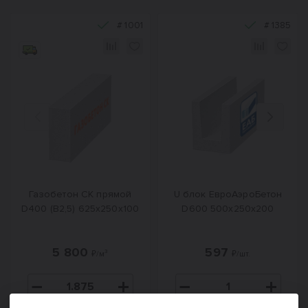
#
1001
#
1385
Назад
Вперед
Газобетон СК прямой
U блок ЕвроАэроБетон
D400 (B2,5) 625x250x100
D600 500х250х200
5 800
597
₽/м³
₽/шт.