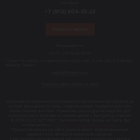
Телефон:
+7 (812) 604-33-23
Заказать звонок
Режим работы:
Пн-Пт: с 10:00 до 18:00
г. Санкт-Петербург, Кондратьевский пр.15, корп. 2, оф. 326, 3 этаж (БЦ
«Фернан Леже»).
zakaz@tskarteco.ru
Показать адрес офиса на карте
Широкий ассортимент качественных строительных материалов на
складе: фасадные системы, гидроизоляция, покрытия для стен,
плиты, пленки, вагонка, герметики, окна и другие изделия для
строительства и монтажа по низким ценам с быстрой доставкой.
© 2026 ООО "АРТЭКО". Заполняя любую форму на сайте, Вы
соглашаетесь с
политикой конфиденциальности
.
Предоставленные на сайте данные имеют информационный
характер и не являются публичной офертой.
Cайт разработан компанией sait-modx.by, разработка сайтов и