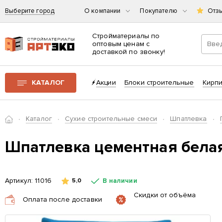
Выберите город
О компании
Покупателю
Отз
Стройматериалы по
оптовым ценам с
доставкой по звонку!
Интернет-магазин строительных материалов «АРТЭКО»
КАТАЛОГ
Акции
Блоки строительные
Кирп
Главная
Каталог
Сухие строительные смеси
Шпатлевка
Шпатлевка цементная бел
Артикул:
11016
В наличии
5,0
Скидки от объёма
Оплата после доставки