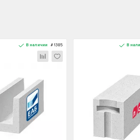
В наличии
#
1385
В нал