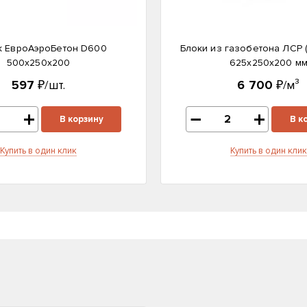
к ЕвроАэроБетон D600
Блоки из газобетона ЛСР 
500х250х200
625х250х200 м
597
₽/шт.
6 700
₽/м³
В корзину
В к
Купить в один клик
Купить в один клик