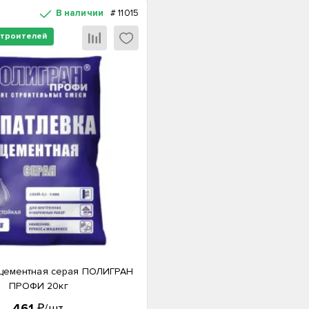
В наличии
#
11015
строителей
цементная серая ПОЛИГРАН
ПРОФИ 20кг
461
₽/шт.