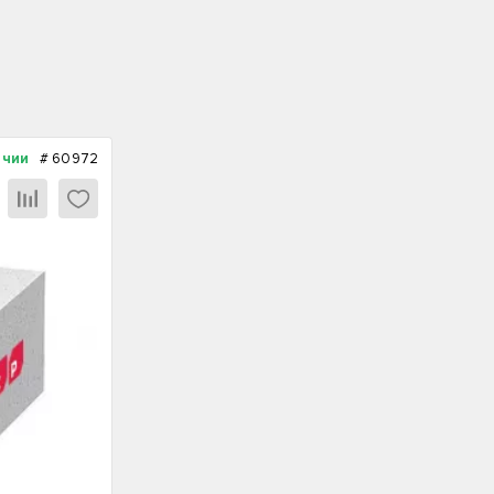
ичии
#
60972