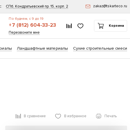
zakaz@tskarteco.ru
с:
СПб, Кондратьевский пр. 15, корп. 2
По будням, с 9 до 19
+7 (812) 604-33-23
Список сравнения
Избранное
Корзина
ск
Перезвоните мне
риалы
Ландшафтные материалы
Сухие строительные смеси
В сравнение
В избранное
Печать