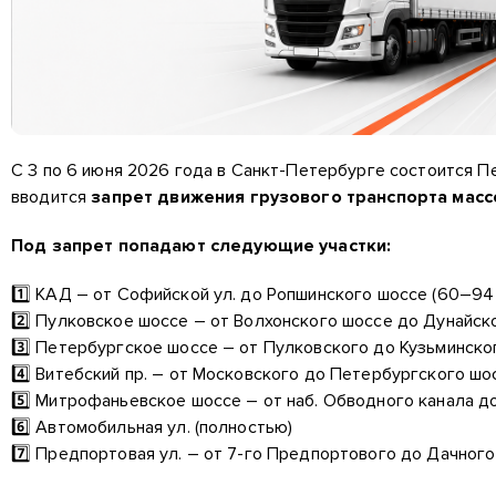
С 3 по 6 июня 2026 года в Санкт-Петербурге состоится 
вводится
запрет движения грузового транспорта масс
Под запрет попадают следующие участки:
1️⃣ КАД – от Софийской ул. до Ропшинского шоссе (60–94
2️⃣ Пулковское шоссе – от Волхонского шоссе до Дунайско
3️⃣ Петербургское шоссе – от Пулковского до Кузьминско
4️⃣ Витебский пр. – от Московского до Петербургского шо
5️⃣ Митрофаньевское шоссе – от наб. Обводного канала до
6️⃣ Автомобильная ул. (полностью)
7️⃣ Предпортовая ул. – от 7-го Предпортового до Дачног