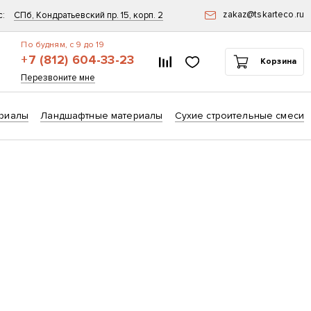
zakaz@tskarteco.ru
с:
СПб, Кондратьевский пр. 15, корп. 2
По будням, с 9 до 19
+7 (812) 604-33-23
Список сравнения
Избранное
Корзина
ск
Перезвоните мне
риалы
Ландшафтные материалы
Сухие строительные смеси