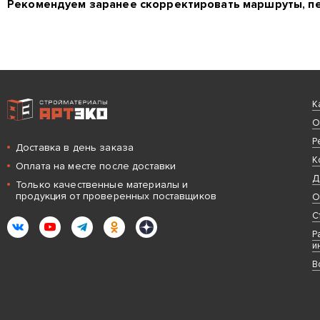
Рекомендуем заранее скорректировать маршруты, пе
Интернет-магазин строительных материалов «АРТЭКО»
К
О
Р
Доставка в день заказа
К
Оплата на месте после доставки
Д
Только качественные материалы и
продукция от проверенных поставщиков
О
С
ВКонтакте
YouTube
Telegram
Одноклассники
Яндекс.Дзен
Р
и
В