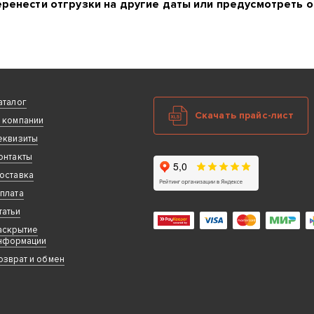
ренести отгрузки на другие даты или предусмотреть о
аталог
Скачать прайс-лист
 компании
еквизиты
онтакты
оставка
плата
татьи
аскрытие
нформации
озврат и обмен