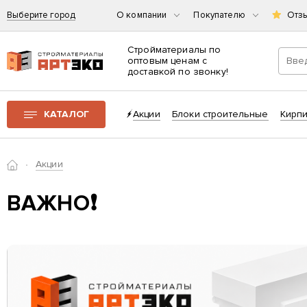
Выберите город
О компании
Покупателю
Отз
Стройматериалы по
оптовым ценам с
доставкой по звонку!
Интернет-магазин строительных материалов «АРТЭКО»
КАТАЛОГ
Акции
Блоки строительные
Кирп
Главная
Акции
ВАЖНО❗️