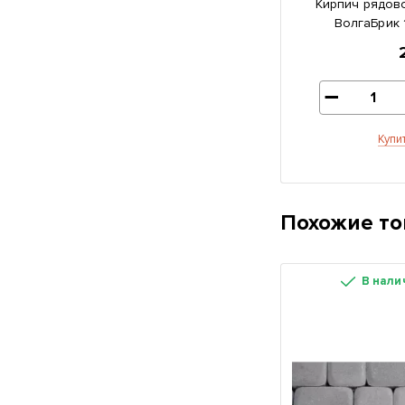
Кирпич рядово
ВолгаБрик 
Купи
Похожие т
В нали