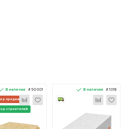
В наличии
#
50001
В наличии
#
1018
ер продаж
ор строителей