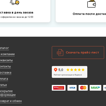
ставка в день заказа
Оплата после доста
 оформлении заказа до 12:00
аталог
Скачать прайс-лист
 компании
еквизиты
онтакты
оставка
плата
татьи
аскрытие
нформации
озврат и обмен