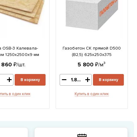
а OSB-3 Калевала-
Газобетон СК прямой D500
м 1250x2500x9 мм
(B2,5) 625x250x375
860
₽/шт.
5 800
₽/м³
В корзину
В корзину
упить в один клик
Купить в один клик