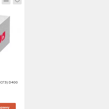
(СГЗ) D400
м
орзину