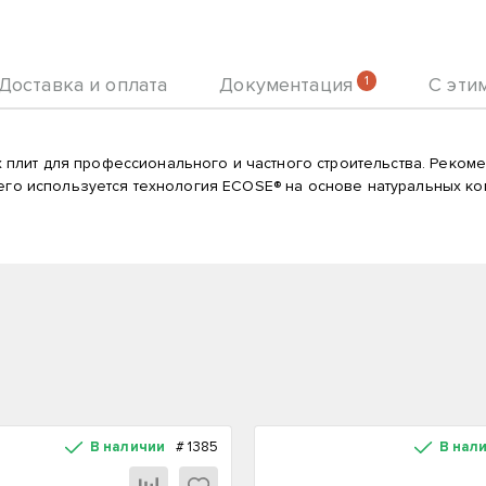
Доставка и оплата
Документация
1
С эти
плит для профессионального и частного строительства. Реком
ющего используется технология ECOSE® на основе натуральных 
В наличии
#
1385
В нал