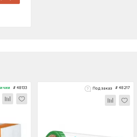
личии
#
48133
#
48217
Под заказ