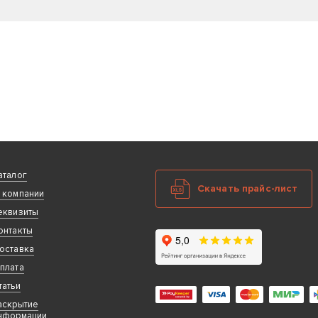
аталог
Скачать прайс-лист
 компании
еквизиты
онтакты
оставка
плата
татьи
аскрытие
нформации