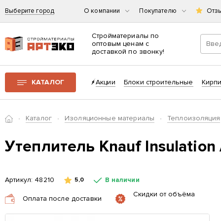
Выберите город
О компании
Покупателю
Отз
Стройматериалы по
оптовым ценам с
доставкой по звонку!
Интернет-магазин строительных материалов «АРТЭКО»
КАТАЛОГ
Акции
Блоки строительные
Кирп
Главная
Каталог
Изоляционные материалы
Теплоизоляция
Утеплитель Knauf Insulation
Артикул:
48210
В наличии
5,0
Скидки от объёма
Оплата после доставки