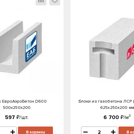
к ЕвроАэроБетон D600
Блоки из газобетона ЛСР 
500х250х200
625х250х200 м
597
₽/шт.
6 700
₽/м³
В корзину
В к