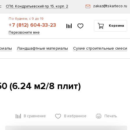
zakaz@tskarteco.ru
с:
СПб, Кондратьевский пр. 15, корп. 2
По будням, с 9 до 19
+7 (812) 604-33-23
Список сравнения
Избранное
Корзина
ск
Перезвоните мне
риалы
Ландшафтные материалы
Сухие строительные смеси
0 (6.24 м2/8 плит)
В сравнение
В избранное
Печать