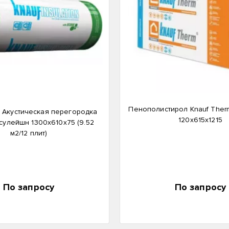
Пенополистирол Knauf Ther
 Акустическая перегородка
120х615х1215
улейшн 1300х610х75 (9.52
м2/12 плит)
По запросу
По запросу