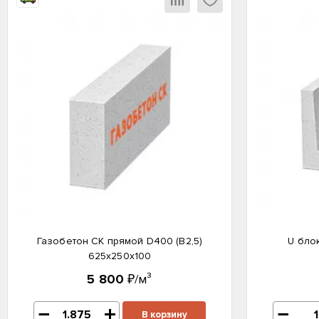
Газобетон СК прямой D400 (B2,5)
U бло
625x250x100
5 800
₽/м³
В корзину