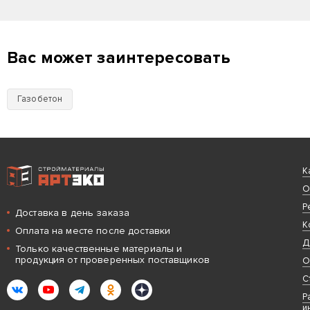
Вас может заинтересовать
Газобетон
Интернет-магазин строительных материалов «АРТЭКО»
К
О
Р
Доставка в день заказа
К
Оплата на месте после доставки
Д
Только качественные материалы и
продукция от проверенных поставщиков
О
С
ВКонтакте
YouTube
Telegram
Одноклассники
Яндекс.Дзен
Р
и