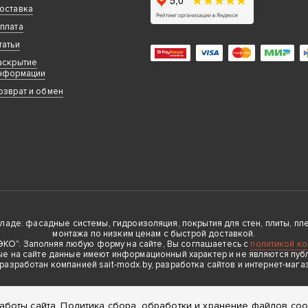
оставка
плата
татьи
аскрытие
нформации
озврат и обмен
де: фасадные системы, гидроизоляция, покрытия для стен, плиты, плен
монтажа по низким ценам с быстрой доставкой.
О". Заполняя любую форму на сайте, Вы соглашаетесь с
политикой к
е на сайте данные имеют информационный характер и не являются пуб
 разработан компанией sait-modx.by, разработка сайтов и интернет-мага
аботы сайта.
Политика сбора, обработки и хранение файлов cook