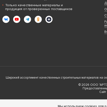
Д
Только качественные материалы и
продукция от проверенных поставщиков
О
С
ВКонтакте
YouTube
Telegram
Одноклассники
Яндекс.Дзен
Р
и
В
Широкий ассортимент качественных строительных материалов на скла
© 2026 ООО "АРТЭК
Предоставленны
Cайт
Мы используем cookies для р