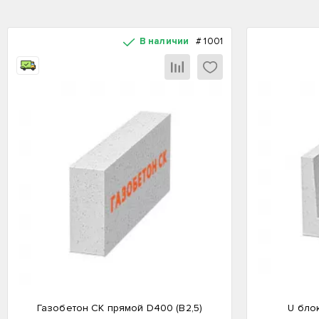
В наличии
#
1001
Газобетон СК прямой D400 (B2,5)
U бло