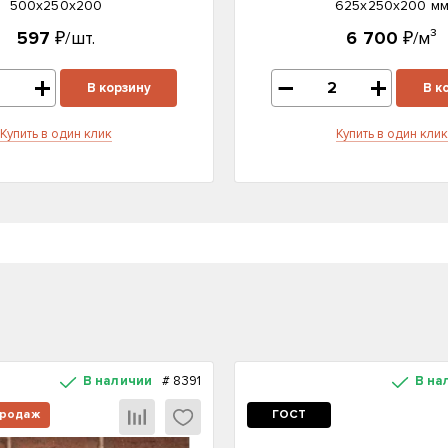
500х250х200
625х250х200 м
597
₽/шт.
6 700
₽/м³
В корзину
В к
Купить в один клик
Купить в один клик
В наличии
#
8391
В на
продаж
ГОСТ