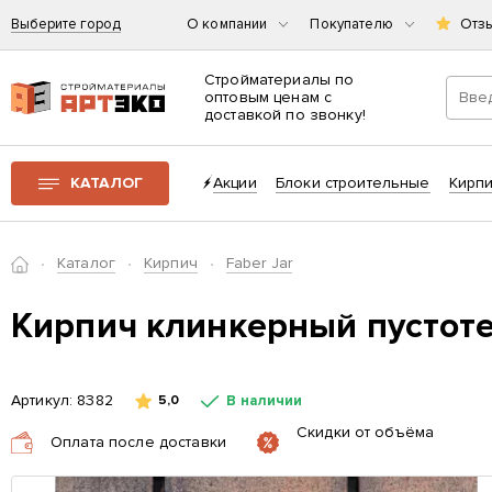
Выберите город
О компании
Покупателю
Отз
Стройматериалы по
оптовым ценам с
доставкой по звонку!
Интернет-магазин строительных материалов «АРТЭКО»
КАТАЛОГ
Акции
Блоки строительные
Кирп
Главная
Каталог
Кирпич
Faber Jar
Кирпич клинкерный пустоте
Артикул:
8382
В наличии
5,0
Скидки от объёма
Оплата после доставки