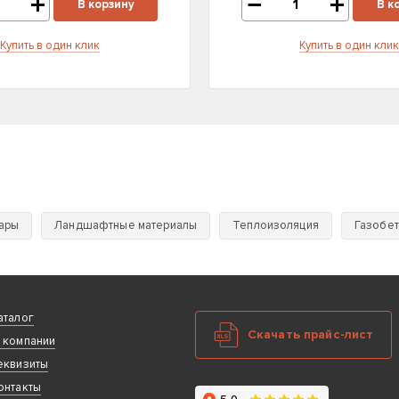
В корзину
В к
Купить в один клик
Купить в один клик
уары
Ландшафтные материалы
Теплоизоляция
Газобе
аталог
Скачать прайс-лист
 компании
еквизиты
онтакты