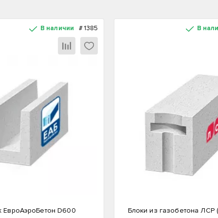
В наличии
#
1385
В нал
к ЕвроАэроБетон D600
Блоки из газобетона ЛСР 