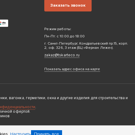
Заказать звонок
Режим работы:
Пн-Пт: с 10:00 до 18:00
г. Санкт-Петербург, Кондратьевский пр.15, корп.
2, оф. 326, 3 этаж (БЦ «Фернан Леже»).
zakaz@tskarteco.ru
Показать адрес офиса на карте
ки, вагонка, герметики, окна и другие изделия для строительства и
онфиденциальности
.
личной офертой.
зинов
ies.
Настроить
Принять все