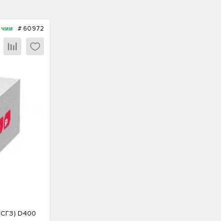
ичии
#
60972
(СГЗ) D400