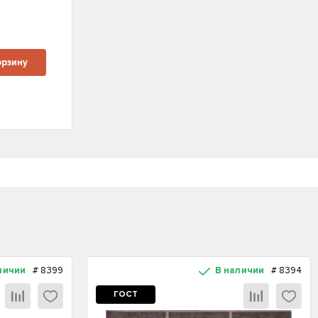
м
орзину
личии
#
8399
В наличии
#
8394
ГОСТ