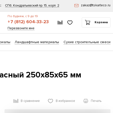
zakaz@tskarteco.ru
с:
СПб, Кондратьевский пр. 15, корп. 2
По будням, с 9 до 19
+7 (812) 604-33-23
Список сравнения
Избранное
Корзина
ск
Перезвоните мне
риалы
Ландшафтные материалы
Сухие строительные смеси
расный 250х85х65 мм
В сравнение
В избранное
Печать