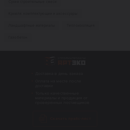
Сухие строительные смеси
Кровля, комплектующие и аксессуары
Ландшафтные материалы
Теплоизоляция
Газобетон
Интернет-магазин строительных материал
Доставка в день заказа
Оплата на месте после
доставки
Только качественные
материалы и продукция от
проверенных поставщиков
Скачать прайс-лист