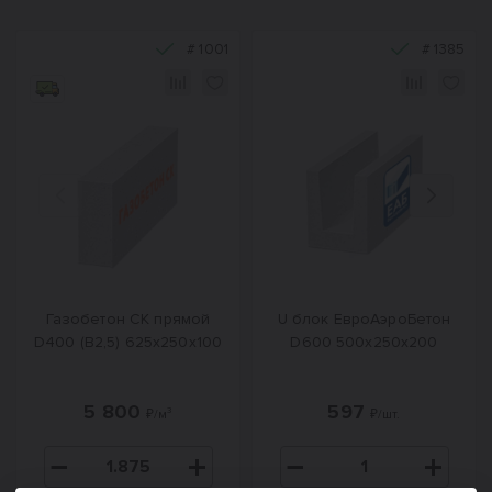
#
1001
#
1385
Назад
Вперед
Газобетон СК прямой
U блок ЕвроАэроБетон
D400 (B2,5) 625x250x100
D600 500х250х200
5 800
597
₽/м³
₽/шт.