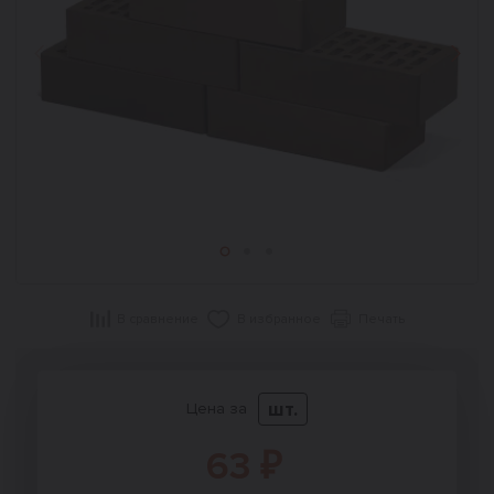
Назад
Впер
В сравнение
В избранное
Печать
шт.
Цена за
63 ₽