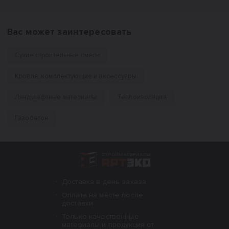
Вас может заинтересовать
Сухие строительные смеси
Кровля, комплектующие и аксессуары
Ландшафтные материалы
Теплоизоляция
Газобетон
Интернет-магазин строительных материал
Доставка в день заказа
Оплата на месте после
доставки
Только качественные
материалы и продукция от