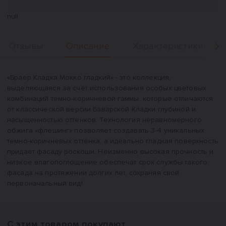
null
Описание
Отзывы
Характеристики
Вперед
Описание
«Браер Кладка Мокко гладкий» - это коллекция,
выделяющаяся за счёт использования особых цветовых
комбинаций темно-коричневой гаммы, которые отличаются
от классической версии Баварской Кладки глубиной и
насыщенностью оттенков. Технология неравномерного
обжига «флешинг» позволяет создавать 3-4 уникальных
темно-коричневых оттенка, а идеально гладкая поверхность
придает фасаду роскоши. Неизменно высокая прочность и
низкое влагопоглощение обеспечат срок службы такого
фасада на протяжении долгих лет, сохраняя свой
первоначальный вид!
С этим товаром покупают