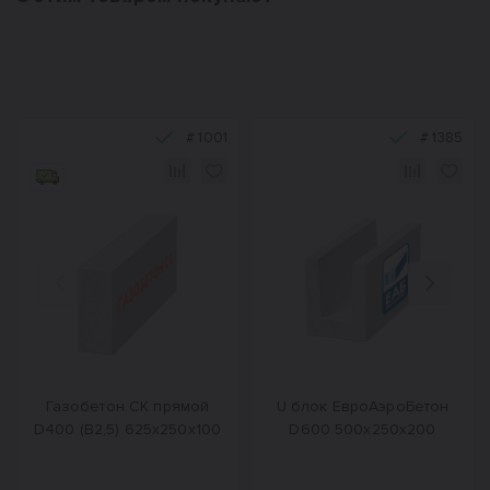
#
1001
#
1385
Назад
Вперед
Газобетон СК прямой
U блок ЕвроАэроБетон
D400 (B2,5) 625x250x100
D600 500х250х200