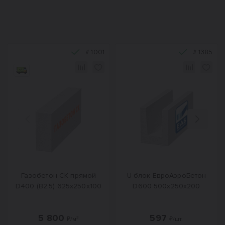
#
1001
#
1385
Назад
Вперед
Газобетон СК прямой
U блок ЕвроАэроБетон
D400 (B2,5) 625x250x100
D600 500х250х200
5 800
597
₽/м³
₽/шт.