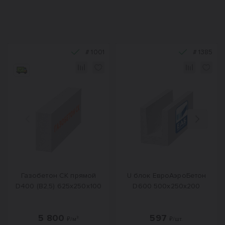
#
1001
#
1385
Назад
Вперед
Газобетон СК прямой
U блок ЕвроАэроБетон
D400 (B2,5) 625x250x100
D600 500х250х200
5 800
597
₽/м³
₽/шт.