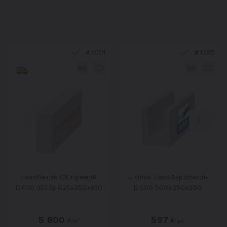
#
1001
#
1385
Назад
Вперед
Газобетон СК прямой
U блок ЕвроАэроБетон
D400 (B2,5) 625x250x100
D600 500х250х200
5 800
597
₽/м³
₽/шт.