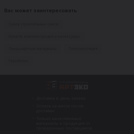
Вас может заинтересовать
Сухие строительные смеси
Кровля, комплектующие и аксессуары
Ландшафтные материалы
Теплоизоляция
Газобетон
Интернет-магазин строительных материал
Доставка в день заказа
Оплата на месте после
доставки
Только качественные
материалы и продукция от
проверенных поставщиков