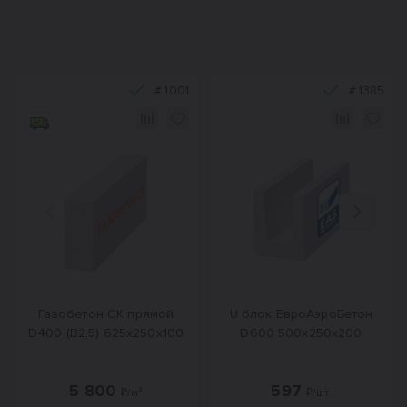
#
1001
#
1385
Назад
Вперед
Газобетон СК прямой
U блок ЕвроАэроБетон
D400 (B2,5) 625x250x100
D600 500х250х200
5 800
597
₽/м³
₽/шт.