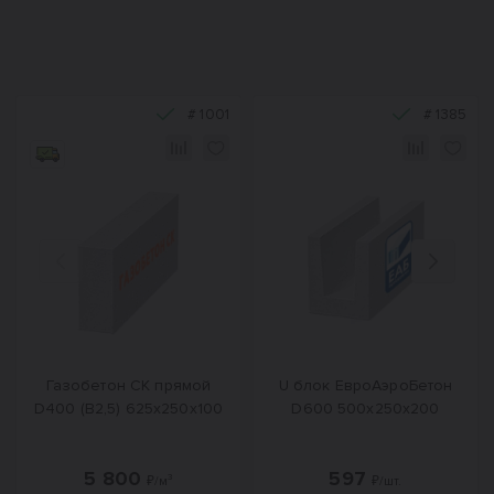
#
1001
#
1385
Назад
Вперед
Газобетон СК прямой
U блок ЕвроАэроБетон
D400 (B2,5) 625x250x100
D600 500х250х200
5 800
597
₽/м³
₽/шт.