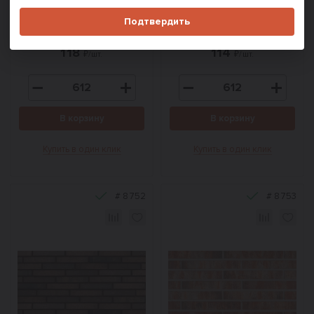
ModFormat Мосс
ModFormat Тронхейм
Подтвердить
290х85х50 мм
290х85х50 мм
118
114
₽/шт.
₽/шт.
В корзину
В корзину
Купить в один клик
Купить в один клик
#
8752
#
8753