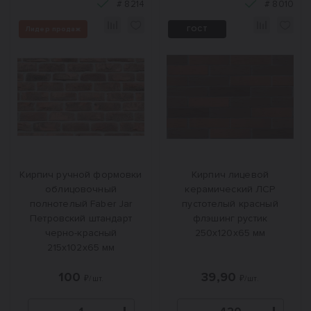
#
8214
#
8010
Лидер продаж
ГОСТ
Кирпич ручной формовки
Кирпич лицевой
облицовочный
керамический ЛСР
полнотелый Faber Jar
пустотелый красный
Петровский штандарт
флэшинг рустик
черно-красный
250x120x65 мм
215х102х65 мм
100
39,90
₽/шт.
₽/шт.