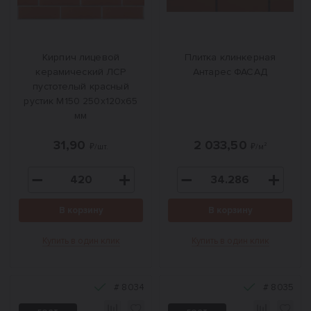
Кирпич лицевой
Плитка клинкерная
керамический ЛСР
Антарес ФАСАД
пустотелый красный
рустик М150 250x120x65
мм
31,90
2 033,50
₽/шт.
₽/м²
В корзину
В корзину
Купить в один клик
Купить в один клик
#
8034
#
8035