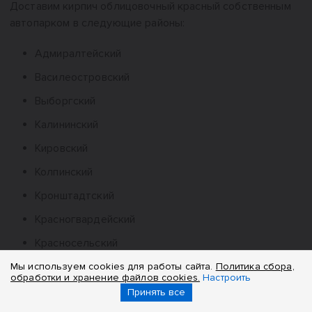
Доставим кирпич облицовочный красный собственным
автопарком в следующие районы:
Адмиралтейский
Василеостровский
Выборгский
Калининский
Кировский
Колпинский
Кронштадтский
Красногвардейский
Красносельский
Курортный
Мы используем cookies для работы сайта.
Политика сбора,
обработки и хранение файлов cookies.
Настроить
Московский
Принять все